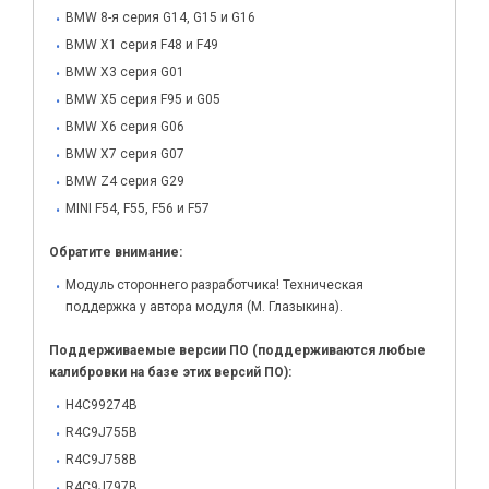
BMW 8-я серия G14, G15 и G16
BMW X1 серия F48 и F49
BMW X3 серия G01
BMW X5 серия F95 и G05
BMW X6 серия G06
BMW X7 серия G07
BMW Z4 серия G29
MINI F54, F55, F56 и F57
Обратите внимание:
Модуль стороннего разработчика! Техническая
поддержка у автора модуля (М. Глазыкина).
Поддерживаемые версии ПО (поддерживаются любые
калибровки на базе этих версий ПО):
H4C99274B
R4C9J755B
R4C9J758B
R4C9J797B