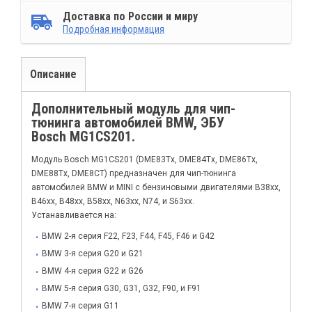
Доставка по России и миру
Подробная информация
Описание
Дополнительный модуль для чип-
тюнинга автомобилей BMW, ЭБУ
Bosch MG1CS201.
Модуль Bosch MG1CS201 (DME83Tx, DME84Tx, DME86Tx,
DME88Tx, DME8CT) предназначен для чип-тюнинга
автомобилей BMW и MINI с бензиновыми двигателями B38xx,
B46хх, B48xx, B58xx, N63xx, N74, и S63xx.
Устанавливается на:
BMW 2-я серия F22, F23, F44, F45, F46 и G42
BMW 3-я серия G20 и G21
BMW 4-я серия G22 и G26
BMW 5-я серия G30, G31, G32, F90, и F91
BMW 7-я серия G11