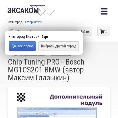
Ваш город
Екатеринбург
Найти
0
Ваш город
Екатеринбург
Да, все верно
Выбрать другой город
КАТАЛОГ ТОВАРОВ
ОБОРУДОВАНИЕ ДЛЯ ЧИП-ТЮНИНГА
МОДУЛИ И ПЕРЕХОДНИКИ
CHIPTUNINGPRO
Chip Tuning PRO - Bosch
MG1CS201 BMW (автор
Максим Глазыкин)