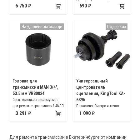
Для перекачки масел и
легковых автомобилях, малых
5 750
690
различных жидкостей
грузовиках, а также тракторах
На удалённом складе
Под заказ
Головка для
Универсальный
трансмиссии MAN 3/4″,
центрователь
53.5 мм VR80024
сцепления, KingTool KA-
6396
Спец. головка используемая
при ремонте трансмиссий АКПП
Позволяет быстро и точно
MAN
отцентрировать сцепление и
3 291
1 090
нажимной диск, подходит к
большинству типов
автомобилей весом до 5 тонн
Для ремонта трансмиссии в Екатеринбурге от компании