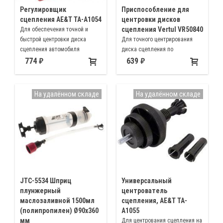
Регулировщик
Приспособление для
сцепления AE&T TA-A1054
центровки дисков
сцепления Vertul VR50840
Для обеспечения точной и
быстрой центровки диска
Для точного центрирования
сцепления автомобиля
диска сцепления по
отношению к нажимному диску
774
639
перед их установкой
На удалённом складе
На удалённом складе
JTC-5534 Шприц
Универсальный
плунжерный
центрователь
маслозаливной 1500мл
сцепления, AE&T TA-
(полипропилен) Ø90х360
A1055
мм
Для центрования сцепления на