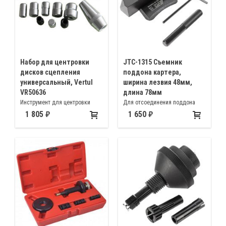
Набор для центровки
JTC-1315 Съемник
дисков сцепления
поддона картера,
универсальный, Vertul
ширина лезвия 48мм,
VR50636
длина 78мм
Инструмент для центровки
Для отсоединения поддона
диска сцепления в наборе,
картера от блока двигателя,
1 805
1 650
универсальный
элементов трансмиссии и
любых других прокладочных
соединений