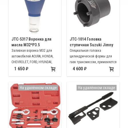
JTC-5317 Воронка для
JTC-1014 Головка
масла М32*Р3.5
ступичная Suzuki Jimny
Заливная воронка М32 для
Специальная головка
автомобилей ACURA, HONDA,
цилиндрической формы для
CHEVROLET, FORD, HYUNDAI,
гаек трансмиссии, применяется
ISUZU, JEEP, KIA, LAND ROVER,
для снятия / установки гайки
1 650
4 600
LINCOIN, MAZDA, MERCURY,
ступичных подшипников на
SUZUKI, CHRYSLER, DODGE, MINI,
автомобиле SUZUKI JIMNY
MITSUBISHI, VW) NISSAN,
На удалённом складе
На удалённом складе
INFINITI