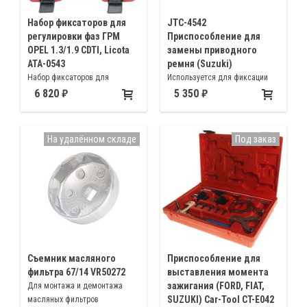
Набор фиксаторов для
JTC-4542
регулировки фаз ГРМ
Приспособление для
OPEL 1.3/1.9 CDTI, Licota
замены приводного
ATA-0543
ремня (Suzuki)
Набор фиксаторов для
Используется для фиксации
установки меток ГРМ на
натяжного шкива при замене
6 820
5 350
автомобилях Opel, Fiat, Ford,
приводного ремня на
Suzuki
автомобилях Suzuki DAA-
MH44S, DAA-MK42S
На удалённом складе
Под заказ
Съемник масляного
Приспособление для
фильтра 67/14 VR50272
выставления момента
зажигания (FORD, FIAT,
Для монтажа и демонтажа
SUZUKI) Car-Tool CT-E042
масляных фильтров