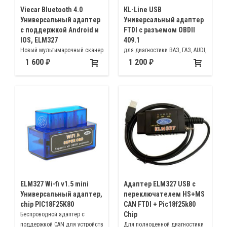
Viecar Bluetooth 4.0
КL-Line USB
Универсальный адаптер
Универсальный адаптер
с поддержкой Android и
FTDI c разъемом OBDII
IOS, ELM327
409.1
Новый мультимарочный сканер
для диагностики ВАЗ, ГАЗ, AUDI,
ЕЛМ327 от компании Viecar
VW с 92г, SEAT, SKODA, OBDII
1 600
1 200
имеет новый двух режимный
(ISO-9141 EUROPA ASIA AMERICA)
модуль Bluetooth работающий
OPEL, VOLVO и другие
по стандарту 2.0 и 4.0.
ELM327 Wi-fi v1.5 mini
Адаптер ELM327 USB с
Универсальный адаптер,
переключателем HS+MS
chip PIC18F25K80
CAN FTDI + Pic18f25k80
Chip
Беспроводной адаптер с
поддержкой CAN для устройств
Для полноценной диагностики