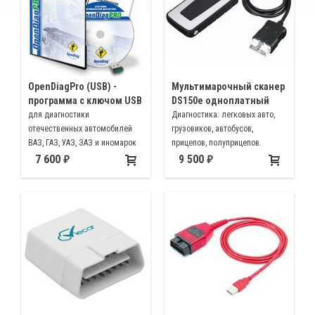
OpenDiagPro (USB) -
Мультимарочный сканер
программа с ключом USB
DS150e одноплатный
для диагностики
Диагностика: легковых авто,
отечественных автомобилей
грузовиков, автобусов,
ВАЗ, ГАЗ, УАЗ, ЗАЗ и иномарок
прицепов, полуприцепов.
работает с адаптерами K-line,
Мультимарочный сканер для
7 600
9 500
ELM327, 2534 (MiniVCI, OpenPort
коммерческого и легкового
2.0 и подобные)
автотранспорта на русском
языке