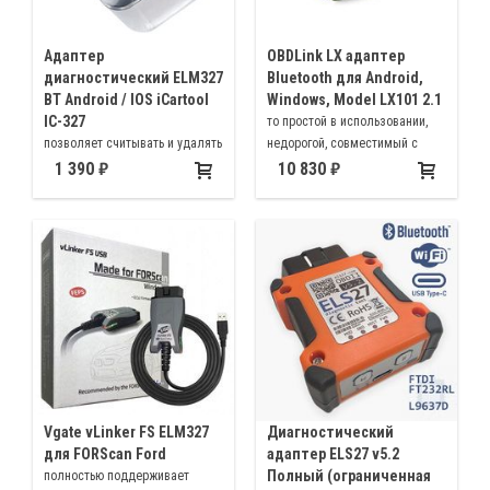
Адаптер
OBDLink LX адаптер
диагностический ELM327
Bluetooth для Android,
BT Android / IOS iCartool
Windows, Model LX101 2.1
IC-327
то простой в использовании,
позволяет считывать и удалять
недорогой, совместимый с
ошибки двигателя,
ELM327, быстрый OBD2
1 390
10 830
просматривать параметры
адаптер работающий по
работы двигателя, а так же
Bluetooth. Он может превратить
может превратить ваш
ваш смартфон, планшет,
мобильный телефон в бортовой
ноутбук или нетбук в
компьютер
диагностический прибор или
бортовой компьютер
Vgate vLinker FS ELM327
Диагностический
для FORScan Ford
адаптер ELS27 v5.2
Полный (ограниченная
полностью поддерживает