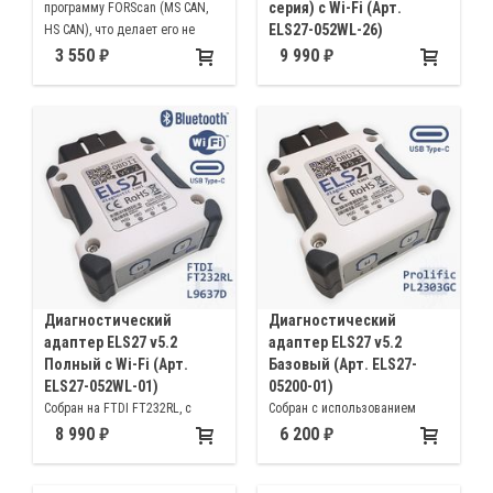
серия) с Wi-Fi (Арт.
программу FORScan (MS CAN,
ELS27-052WL-26)
HS CAN), что делает его не
только диагностическим
Собран на FTDI FT232RL, с
3 550
9 990
инструментом, но и
микросхемой L9637D, с
инструментом для изменения
установленным модулем Wi-Fi.
параметров автомобиля
В комплекте провод USB Type-
и рекомендован его
C to Type-C плюс переходник на
авторами благодаря
Type-A (также как в v5.0).
расширенным функциям и
совместимости, с
автомобилями марки Форд
Диагностический
Диагностический
адаптер ELS27 v5.2
адаптер ELS27 v5.2
Полный с Wi-Fi (Арт.
Базовый (Арт. ELS27-
ELS27-052WL-01)
05200-01)
Собран на FTDI FT232RL, с
Собран с использованием
микросхемой L9637D, с
Prolific PL2303GC и без
8 990
6 200
установленным модулем Wi-Fi.
микросхемы L9637D, которая
отвечает за режим KKL. Также