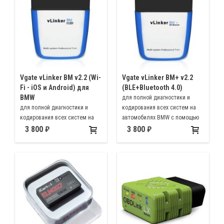
Vgate vLinker BM v2.2 (Wi-
Vgate vLinker BM+ v2.2
Fi - iOS и Android) для
(BLE+Bluetooth 4.0)
BMW
для полной диагностики и
для полной диагностики и
кодирования всех систем на
кодирования всех систем на
автомобилях BMW с помощью
автомобилях BMW с помощью
программ BimmerCode и
3 800
3 800
программ BimmerCode и
BimmerLink, работает с
BimmerLink, работает с
устройствами iOS (по bluetooth
устройствами iOS, Android и
4.0 / BLE), Android и Windows
Windows устройствами.
устройствами