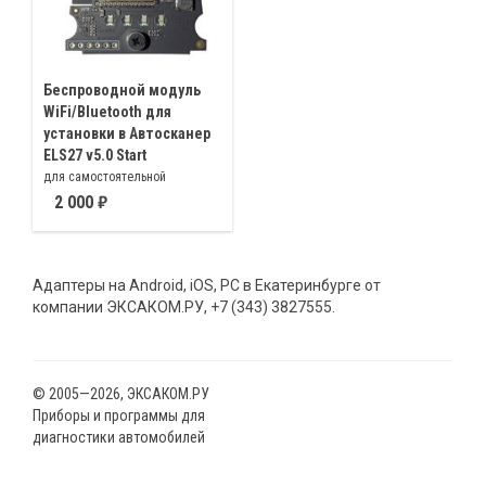
Беспроводной модуль
WiFi/Bluetooth для
установки в Автосканер
ELS27 v5.0 Start
для самостоятельной
установки в адаптеры ELS27 V5
2 000
Адаптеры на Android, iOS, PC в Екатеринбурге от
компании ЭКСАКОМ.РУ, +7 (343) 3827555.
© 2005—2026, ЭКСАКОМ.РУ
Приборы и программы для
диагностики автомобилей