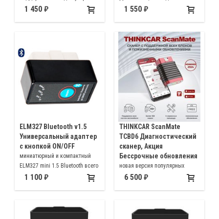
на Apple IOs, Android, ПК.
автомобилей FORD и MAZDA
1 450
1 550
Предназначен для
(ABS, SRS, АКПП и пр.). Так же
диагностики, считывания кодов
подходит для диагностики
ошибок, просмотра показаний
автомобилей по протоколу OBD
датчиков автомобилей
II
ELM327 Bluetooth v1.5
THINKCAR ScanMate
Универсальный адаптер
TCBD6 Диагностический
с кнопкой ON/OFF
сканер, Акция
Бессрочные обновления
миниатюрный и компактный
ELM327 mini 1.5 Bluetooth всего
новая версия популярных
50*25*32 мм с кнопкой ON/OFF
сканеров THINKCAR PRO и
1 100
6 500
THINKDIAG MINI