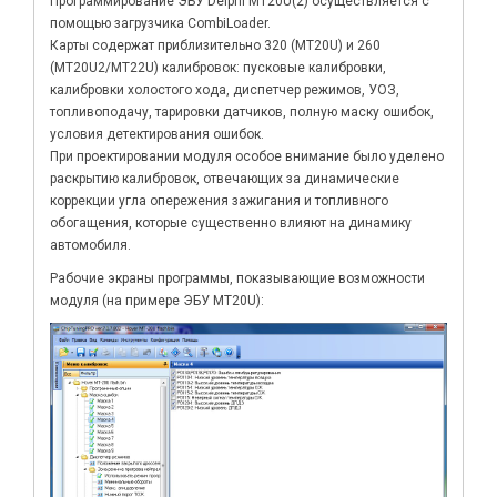
Программирование ЭБУ Delphi MT20U(2) осуществляется с
помощью загрузчика CombiLoader.
Карты содержат приблизительно 320 (MT20U) и 260
(MT20U2/MT22U) калибровок: пусковые калибровки,
калибровки холостого хода, диспетчер режимов, УОЗ,
топливоподачу, тарировки датчиков, полную маску ошибок,
условия детектирования ошибок.
При проектировании модуля особое внимание было уделено
раскрытию калибровок, отвечающих за динамические
коррекции угла опережения зажигания и топливного
обогащения, которые существенно влияют на динамику
автомобиля.
Рабочие экраны программы, показывающие возможности
модуля (на примере ЭБУ MT20U):