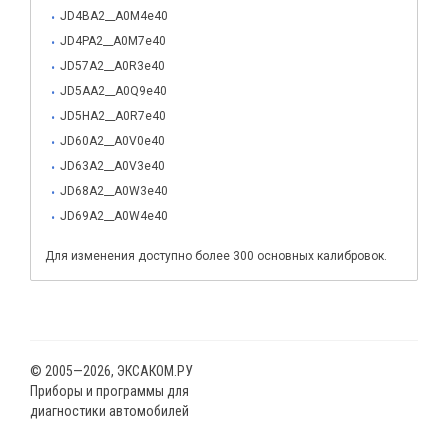
JD4BA2__A0M4e40
JD4PA2__A0M7e40
JD57A2__A0R3e40
JD5AA2__A0Q9e40
JD5HA2__A0R7e40
JD60A2__A0V0e40
JD63A2__A0V3e40
JD68A2__A0W3e40
JD69A2__A0W4e40
Для изменения доступно более 300 основных калибровок.
© 2005—2026, ЭКСАКОМ.РУ
Приборы и программы для
диагностики автомобилей