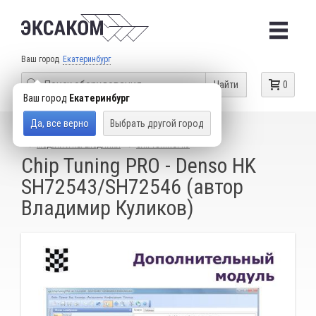
Ваш город
Екатеринбург
Найти
0
Ваш город
Екатеринбург
Да, все верно
Выбрать другой город
КАТАЛОГ ТОВАРОВ
ОБОРУДОВАНИЕ ДЛЯ ЧИП-ТЮНИНГА
МОДУЛИ И ПЕРЕХОДНИКИ
CHIPTUNINGPRO
Chip Tuning PRO - Denso HK
SH72543/SH72546 (автор
Владимир Куликов)