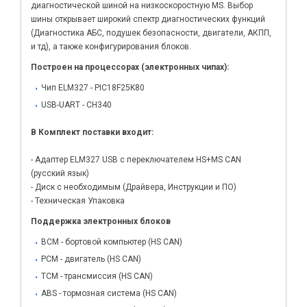
диагностической шиной на низкоскоростную MS. Выбор
шины открывает широкий спектр диагностических функций
(Диагностика АБС, подушек безопасности, двигатели, АКПП,
и тд), а также конфигурирования блоков.
Построен на процессорах (электронных чипах):
Чип ELM327 - PIC18F25K80
USB-UART - CH340
В Комплект поставки входит:
- Адаптер ELM327 USB с переключателем HS+MS CAN
(русский язык)
- Диск с необходимым (Драйвера, Инструкции и ПО)
- Техническая Упаковка
Поддержка электронных блоков
BCM - бортовой компьютер (HS CAN)
PCM - двигатель (HS CAN)
TCM - трансмиссия (HS CAN)
ABS - тормозная система (HS CAN)