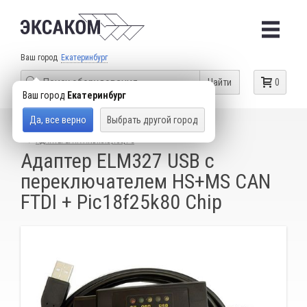
Ваш город
Екатеринбург
Найти
0
Ваш город
Екатеринбург
Да, все верно
Выбрать другой город
КАТАЛОГ ТОВАРОВ
ДИАГНОСТИЧЕСКИЕ СКАНЕРЫ
АДАПТЕРЫ НА ANDROID, IOS, PC
Адаптер ELM327 USB с
переключателем HS+MS CAN
FTDI + Pic18f25k80 Chip