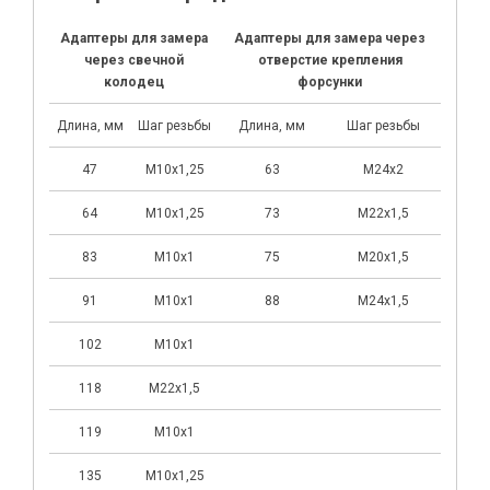
Адаптеры для замера
Адаптеры для замера через
через свечной
отверстие крепления
колодец
форсунки
Длина, мм
Шаг резьбы
Длина, мм
Шаг резьбы
47
М10х1,25
63
М24х2
64
М10х1,25
73
М22х1,5
83
М10х1
75
М20х1,5
91
М10х1
88
М24х1,5
102
М10х1
118
М22х1,5
119
М10х1
135
М10х1,25