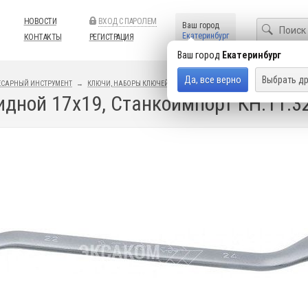
НОВОСТИ
ВХОД С ПАРОЛЕМ
Ваш город
Екатеринбург
КОНТАКТЫ
РЕГИСТРАЦИЯ
Ваш город
Екатеринбург
Да, все верно
Выбрать др
ЕСАРНЫЙ ИНСТРУМЕНТ
КЛЮЧИ, НАБОРЫ КЛЮЧЕЙ
НАКИДНЫЕ КЛЮЧИ
дной 17х19, Станкоимпорт КН.11.3