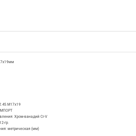
 17х19мм
32.45.М17х19
ИМПОРТ
вления: Хром-ванадий Cr-V
2-гр.
ия: метрическая (мм)