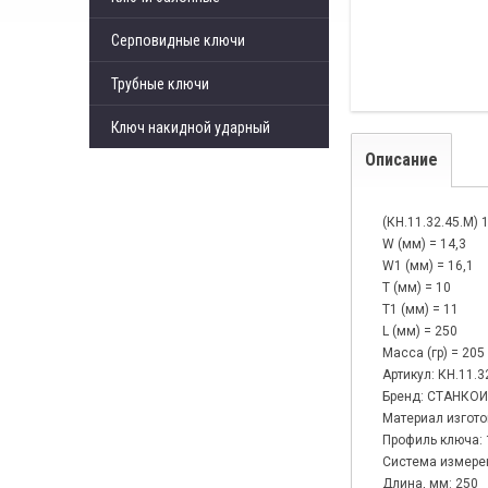
Серповидные ключи
Трубные ключи
Ключ накидной ударный
Описание
(КН.11.32.45.М)
W (мм) = 14,3
W1 (мм) = 16,1
T (мм) = 10
T1 (мм) = 11
L (мм) = 250
Масса (гр) = 205
Артикул: КН.11.
Бренд: СТАНКО
Материал изгото
Профиль ключа: 1
Система измерен
Длина, мм: 250