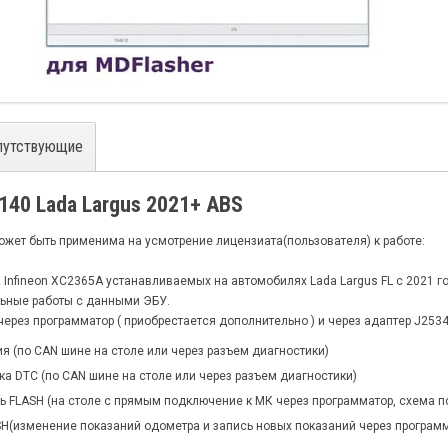
путствующие
140 Lada Largus 2021+ ABS
ожет быть применима на усмотрение лицензиата(пользователя) к работе:
 Infineon XC2365A устанавливаемых на автомобилях Lada Largus FL с 2021 
льные работы с данными ЭБУ.
через программатор ( приобрестается дополнительно ) и через адаптер J2534
я (по CAN шине на столе или через разъем диагностики)
а DTC (по CAN шине на столе или через разъем диагностики)
ь FLASH (на столе с прямым подключение к МК через программатор, схема п
SH(изменение показаний одометра и запись новых показаний через програм