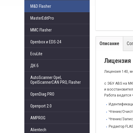
M&D Flasher
MasterEditPro
MMC Flasher
Openbox и EDS-24
Описание
Со
EcuLite
Лицензия 
ДК-5
Лицензия 140, м
AutoScanner Opel,
OpelScannerCAN PRO, Flasher
с ЭБУ ABS на МК
и восстановите
OpenDiag PRO
Работа ведется 
Идентификаци
Openport 2.0
Чтение/Очистк
AMPROG
Чтение/Запис
Редактор FLA
Alientech