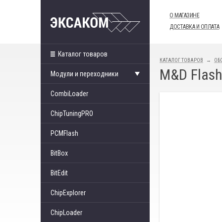
О МАГАЗИНЕ
ДОСТАВКА И ОПЛАТА
Каталог товаров
КАТАЛОГ ТОВАРОВ
ОБ
M&D Flash
Модули и переходники
CombiLoader
ChipTuningPRO
PCMFlash
BitBox
BitEdit
ChipExplorer
ChipLoader