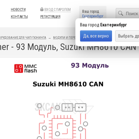
НОВОСТИ
ВХОД С ПАРОЛЕМ
Ваш город
Екатеринбург
КОНТАКТЫ
РЕГИСТРАЦИЯ
Ваш город
Екатеринбург
Да, все верно
Выбрать др
ОРУДОВАНИЕ ДЛЯ ЧИП-ТЮНИНГА
МОДУЛИ И ПЕРЕХОДНИКИ
MMC FLASHER
er - 93 Модуль, Suzuki MH8610 CAN