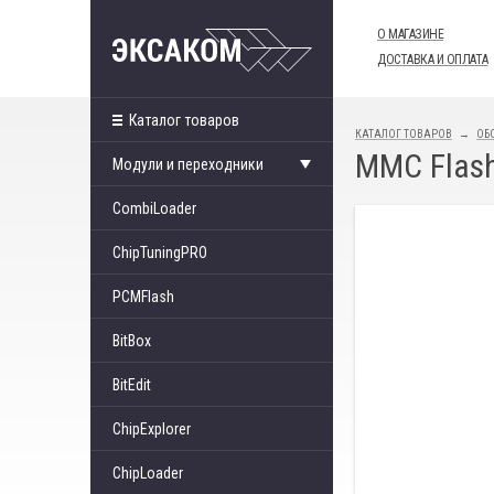
О МАГАЗИНЕ
ДОСТАВКА И ОПЛАТА
Каталог товаров
КАТАЛОГ ТОВАРОВ
ОБ
MMC Flash
Модули и переходники
CombiLoader
ChipTuningPRO
PCMFlash
BitBox
BitEdit
ChipExplorer
ChipLoader