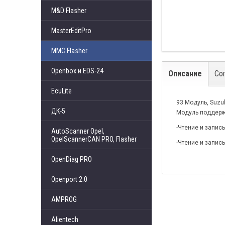
M&D Flasher
MasterEditPro
MMC Flasher
Openbox и EDS-24
Описание
Со
EcuLite
93 Модуль, Suzu
ДК-5
Модуль поддерж
-Чтение и запись
AutoScanner Opel,
OpelScannerCAN PRO, Flasher
-Чтение и запис
OpenDiag PRO
Openport 2.0
AMPROG
Alientech