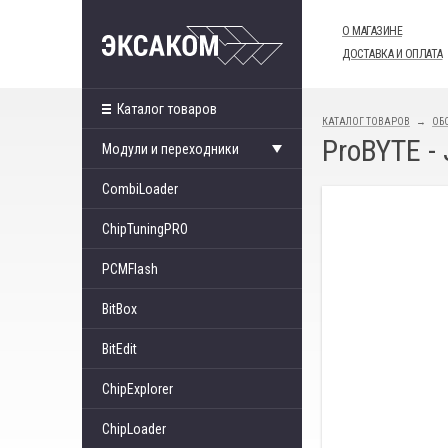
О МАГАЗИНЕ
ДОСТАВКА И ОПЛАТА
Каталог товаров
КАТАЛОГ ТОВАРОВ
ОБ
ProBYTE -
Модули и переходники
CombiLoader
ChipTuningPRO
PCMFlash
BitBox
BitEdit
ChipExplorer
ChipLoader