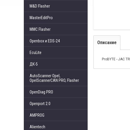
M&D Flasher
MasterEditPro
MMC Flasher
Openbox и EDS-24
Описание
EcuLite
ProBYTE - JAC T
ДК-5
AutoScanner Opel,
OpelScannerCAN PRO, Flasher
OpenDiag PRO
Openport 2.0
AMPROG
Alientech