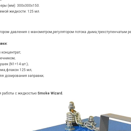
еры (мм): 300х300х150.
емой жидкости: 125 мл.
тором давления с манометром,регулятором потока дыма,трехступенчатым р
вки:
 концентрат;
нечником;
ушек (N1=14 шт.);
ыма,флакон 125 мл;
ля дозирования заправки;
я работы с жидкостью
Smoke Wizard.