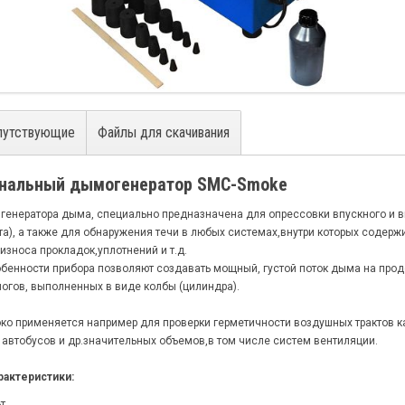
путствующие
Файлы для скачивания
нальный дымогенератор SMC-Smoke
енератора дыма, специально предназначена для опрессовки впускного и вы
та), а также для обнаружения течи в любых системах,внутри которых содерж
износа прокладок,уплотнений и т.д.
бенности прибора позволяют создавать мощный, густой поток дыма на про
огов, выполненных в виде колбы (цилиндра).
ко применяется например для проверки герметичности воздушных трактов к
, автобусов и др.значительных объемов,в том числе систем вентиляции.
рактеристики:
т