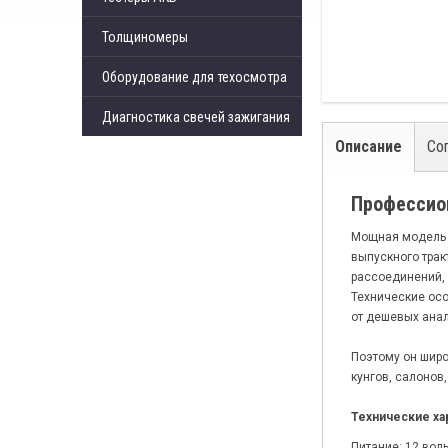
Толщиномеры
Оборудование для техосмотра
Диагностика свечей зажигания
Описание
Со
Профессио
Мощная модель г
выпускного трак
рассоединений, 
Технические осо
от дешевых анал
Поэтому он широ
кунгов, салонов
Технические ха
Питание: 12 воль