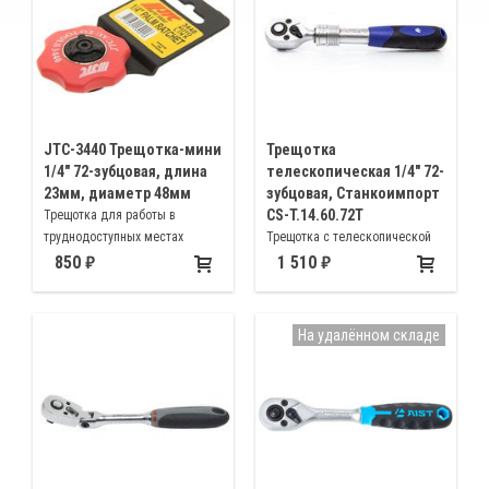
JTC-3440 Трещотка-мини
Трещотка
1/4" 72-зубцовая, длина
телескопическая 1/4" 72-
23мм, диаметр 48мм
зубцовая, Станкоимпорт
CS-T.14.60.72T
Трещотка для работы в
труднодоступных местах
Трещотка с телескопической
ручкой для обеспечения
850
1 510
дополнительного усилия и
труднодоступных мест
На удалённом складе