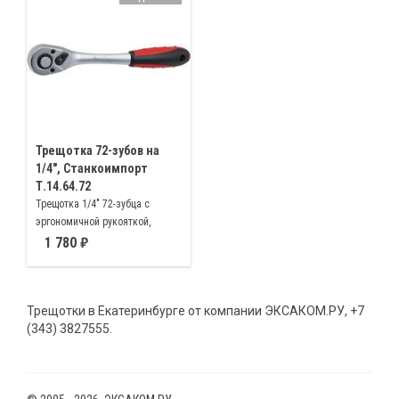
Трещотка 72-зубов на
1/4", Станкоимпорт
Т.14.64.72
Трещотка 1/4" 72-зубца с
эргономичной рукояткой,
изготовлен из хром-
1 780
ванадиевой стали, снабжен
удобной и практичной
маслобензостойкой рукоткой,
Трещотки в Екатеринбурге от компании ЭКСАКОМ.РУ, +7
быстрым сбросом и
(343) 3827555.
флажковым переключателем