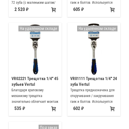
72 зуба (с маленьким шагом/
гаек и болтов. Используется
углом поворота для
совместо с торцевыми
2 520
605
труднодоступных мест),
головками, насадками.
механизм реверса, кнопку
сброса головок, шариковую
На удалённом складе
На удалённом складе
фиксацию и поворотную
головку
VR02221 Трещотка 1/4" 45
VR01111 Трещотка 1/4" 24
зубьев Vertul
зуба Vertul
Благодаря храповому
Трещотка предназначена для
механизму трещотка
откручивания / закручивания
значительно облегчает монтаж
гаек и болтов. Используется
резьбовых соединений, что
совместо с торцевыми
535
602
значительно повышает
головками, насадками.
производительность труда.
Под заказ