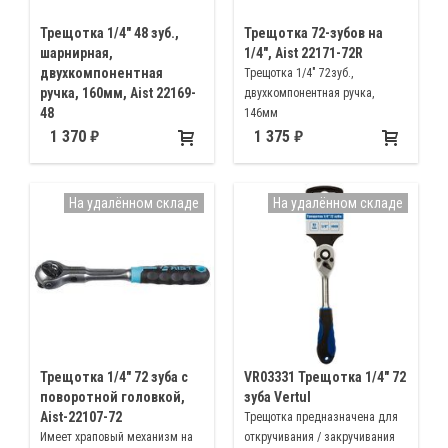
Трещотка 1/4" 48 зуб.,
Трещотка 72-зубов на
шарнирная,
1/4", Aist 22171-72R
двухкомпонентная
Трещотка 1/4" 72зуб.,
ручка, 160мм, Aist 22169-
двухкомпонентная ручка,
48
146мм
Шарнирная трещотка для
1 370
1 375
труднодоступных мест 1/4"
160мм
На удалённом складе
На удалённом складе
Трещотка 1/4" 72 зуба с
VR03331 Трещотка 1/4" 72
поворотной головкой,
зуба Vertul
Aist-22107-72
Трещотка предназначена для
Имеет храповый механизм на
откручивания / закручивания