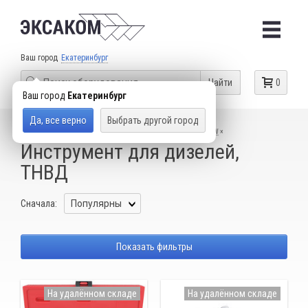
Ваш город
Екатеринбург
Найти
0
Ваш город
Екатеринбург
Да, все верно
Выбрать другой город
КАТАЛОГ ТОВАРОВ
СПЕЦИАЛЬНЫЙ ИНСТРУМЕНТ
BMW
Инструмент для дизелей,
ТНВД
Сначала:
Показать фильтры
На удалённом складе
На удалённом складе