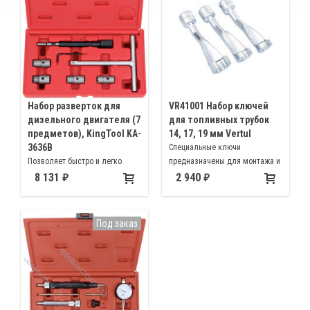
Набор разверток для
VR41001 Набор ключей
дизельного двигателя (7
для топливных трубок
предметов), KingTool KA-
14, 17, 19 мм Vertul
3636B
Специальные ключи
Позволяет быстро и легко
предназначены для монтажа и
осуществить чистку и ремонт
демонтажа гайки крепления
8 131
2 940
посадочных седел форсунок на
трубки подачи топлива
легковых и грузовых
дизельных двигателей
автомобилях COMMON RAIL
Под заказ
Bosch и Delphi