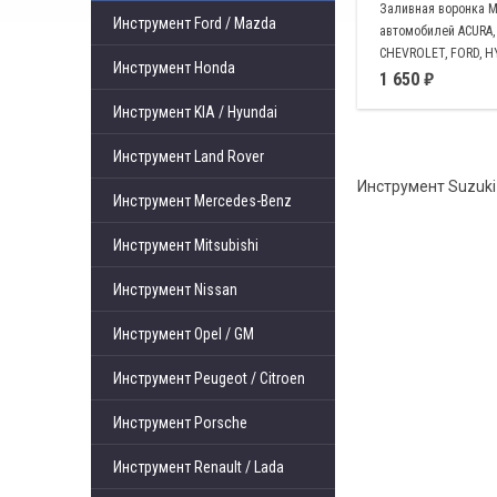
Заливная воронка 
Инструмент Ford / Mazda
автомобилей ACURA,
CHEVROLET, FORD, HY
Инструмент Honda
JEEP, KIA, LAND ROVE
1 650
MAZDA, MERCURY, SU
Инструмент KIA / Hyundai
DODGE, MINI, MITSUB
NISSAN, INFINITI
Инструмент Land Rover
Инструмент Suzuki
Инструмент Mercedes-Benz
Инструмент Mitsubishi
Инструмент Nissan
Инструмент Opel / GM
Инструмент Peugeot / Citroen
Инструмент Porsche
Инструмент Renault / Lada