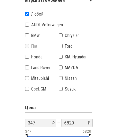
Марки автомобилей
Любой
AUDI, Volkswagen
BMW
Chrysler
Fiat
Ford
Honda
KIA, Hyundai
Land Rover
MAZDA
Mitsubishi
Nissan
Opel, GM
Suzuki
Цена
—
347
6820