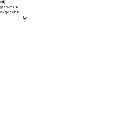
uki)
 для фиксации
ива при замене
емня на автомобилях
44S, DAA-MK42S