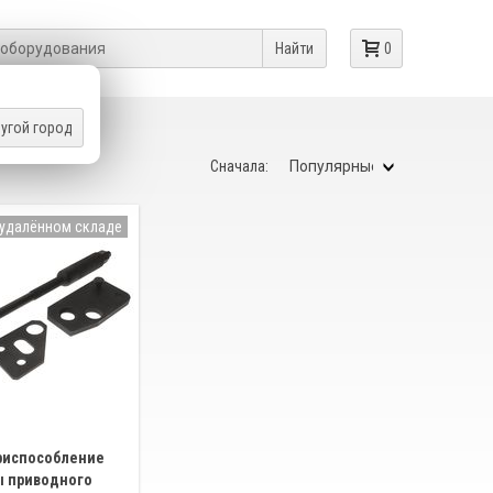
Найти
0
угой город
Сначала:
 удалённом складе
риспособление
ы приводного