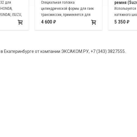
ремня (Suz
М32 для
Специальная головка
 HONDA,
цилиндрической формы для гаек
Используется
UNDAI, ISUZU,
трансмиссии, применяется для
натяжного шк
R, LINCOIN,
снятия / установки гайки ступичных
приводного р
4 600
5 350
ZUKI, CHRYSLER,
подшипников на автомобиле SUZUKI
Suzuki DAA-MH
ISHI, VW)
JIMNY
 в Екатеринбурге от компании ЭКСАКОМ.РУ, +7 (343) 3827555.