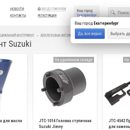
НОВОСТИ
ВХОД С ПАРОЛЕМ
Ваш город
Екатеринбург
КОНТАКТЫ
РЕГИСТРАЦИЯ
Ваш город
Екатеринбург
Да, все верно
Выбрать др
ЕЦИАЛЬНЫЙ ИНСТРУМЕНТ
ДЛЯ ЛЕГКОВЫХ АВТОМОБИЛЕЙ
JTC
т Suzuki
На удалённом складе
На
а для масла
JTC-1014 Головка ступичная
JTC-4542 П
Suzuki Jimny
для замен