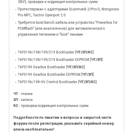
ЭБУ), проверка и коррекция контрольных сумм.
Протестирован с адаптерами Scanmatik 2/Pro/3, Mongoose
Pro MFC, Tactrix Openport 2.0.
Требуется boot/bench кабель или устройство "Powerbox for
PCMflash" (или аналогичное) для автоматического
управления питанием и "boot" пинами
76F0196/198/199/219 Bootloader [
ЧТ/ЗП/КС
]
76F0196/198/199/219 Bootloader EEPROM [
ЧТ/ЗП
]
76F0199 Gearbox Bootloader [
ЧТ/ЗП/КС
]
76F0199 Gearbox Bootloader EEPROM [
ЧТ/ЗП
]
76F0196/198 HV Control Bootloader [
ЧТ/ЗП/КС
]
ЧТ
- чтение
ЗП
- запись
КС
- проверка/коррекция контрольных сумм
Подробности по пакетам и вопросы в закрытой части
форума после регистрации, указывать серийный номер
ключа необязательно!