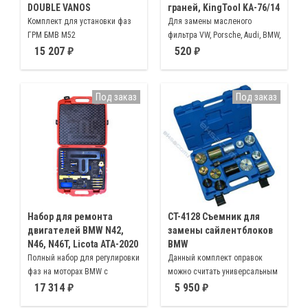
DOUBLE VANOS
граней, KingTool KA-76/14
Kомплект для установки фаз
Для замены масленого
ГРМ БМВ M52
фильтра VW, Porsche, Audi, BMW,
Mercedes, Opel, Toyota
15 207
520
Под заказ
Под заказ
Набор для ремонта
CT-4128 Съемник для
двигателей BMW N42,
замены сайлентблоков
N46, N46T, Licota ATA-2020
BMW
Полный набор для регулировки
Данный комплект оправок
фаз на моторах BMW с
можно считать универсальным
двигателями N42 N46 N46T
приспособлением (съемником)
17 314
5 950
для обслуживания