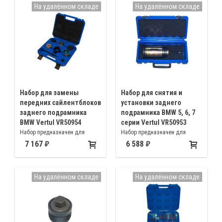
На удалённом складе
На удалённом складе
Набор для замены
Набор для снятия и
передних сайлентблоков
установки заднего
заднего подрамника
подрамника BMW 5, 6, 7
BMW Vertul VR50954
серии Vertul VR50953
Набор предназначен для
Набор предназначен для
снятия и установки передних
монтажа и демонтажа
7 167
6 588
сайлентблоков редуктора в
сайлентблоков заднего
заднем подрамнике
подрамника автомобилей BMW
автомобилей BMW 5, 6, 7, серии
5, 6, 7 серии
На удалённом складе
На удалённом складе
F01 F02 F04 F06 F07 F10 F11
F12 F13 F18