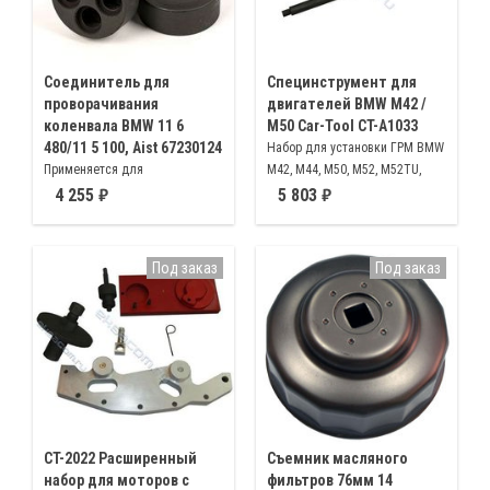
Соединитель для
Специнструмент для
проворачивания
двигателей BMW M42 /
коленвала BMW 11 6
M50 Car-Tool CT-A1033
480/11 5 100, Aist 67230124
Набор для установки ГРМ BMW
Применяется для
M42, M44, M50, M52, M52TU,
проворачивания двигателя за
M54, M56, MS50US, S52US
4 255
5 803
втулку коленчатого вала
(демпфер)
Под заказ
Под заказ
CT-2022 Расширенный
Съемник масляного
набор для моторов с
фильтров 76мм 14