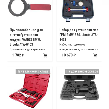
Приспособление для
Набор для установки фаз
снятия/установки
ГРМ BMW S54, Licota ATA-
модуля VANOS BMW,
4431
Licota ATA-0403
Набор инструментов
Применяется для вращения
предназначен для установки и
звездочки выпускного
регулировки ГРМ двигателей
1 782
10 670
распределительного вала при
BMW модификации S54.
снятии или установке
Оригинальные номера 112300
исполнительного узла системы
115100 117160 119170 119140
На удалённом складе
На удалённом складе
VANOS
119130