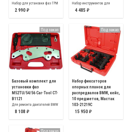
Набор для установки фаз ГРМ
Набор инструментов для
дизельных двигателей BMW
установки фаз ГРМ при
2 990
4 485
M47TU/T2 M57TU/T2
обслуживании и ремонте
двигателей BMW N40 N45 N45T
Под заказ
Под заказ
Базовый комплект для
Набор фиксаторов
установки фаз
опорных планок для
M52TU/54/56 Car-Tool CT-
распредвалов BMW, кейс,
B1121
10 предметов, Мастак
103-21219C
Для ремонта двигателей BMW
с двойной системой VANOS
Инструмент для монтажа
8 108
15 950
предназначен для установки
распредвала выпускных
фаз системы
клапанов BMW N52 N51
газораспределительного
оснащенных системой
Под заказ