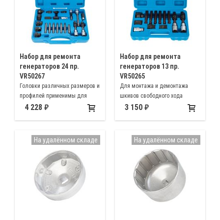
Набор для ремонта
Набор для ремонта
генераторов 24 пр.
генераторов 13 пр.
VR50267
VR50265
Головки различных размеров и
Для монтажа и демонтажа
профилей применимы для
шкивов свободного хода
ремонта генераторов
автомобилей
4 228
3 150
На удалённом складе
На удалённом складе