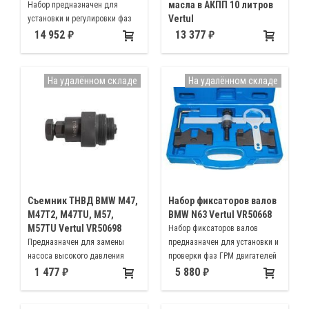
масла в АКПП 10 литров
Набор предназначен для
Vertul
установки и регулировки фаз
ГРМ автомобилей BMW с
Применяется для заправки
14 952
13 377
модификаций двигателя B38,
масла в АКПП Ford, BMW,
B46, B48, B58
Honda, Nissan, VW, Porsche,
Infiniti, Toyota, Audi, Mercedes-
На удалённом складе
На удалённом складе
Benz
Съемник ТНВД BMW M47,
Набор фиксаторов валов
M47T2, M47TU, M57,
BMW N63 Vertul VR50668
M57TU Vertul VR50698
Набор фиксаторов валов
Предназначен для замены
предназначен для установки и
насоса высокого давления
проверки фаз ГРМ двигателей
VP44 системы Common Rail и
BMW с модификацией N63
1 477
5 880
звездочки с вала ТНВД