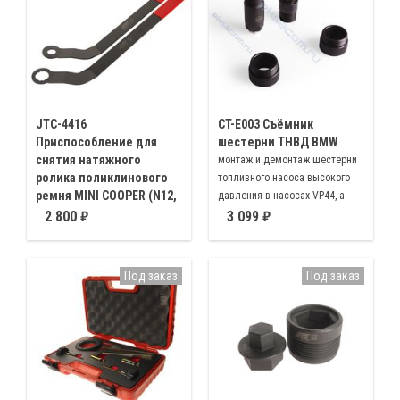
BMW N53/N54.
JTC-4416
CT-E003 Съёмник
Приспособление для
шестерни ТНВД BMW
снятия натяжного
монтаж и демонтаж шестерни
ролика поликлинового
топливного насоса высокого
ремня MINI COOPER (N12,
давления в насосах VP44, а
N14, N16, N18)
также ТВНД HP Common Rail.
2 800
3 099
Комплект ключей 30мм (12
гр.), 21мм (12 гр.) для отвода
натяжного ролика навесных
Под заказ
Под заказ
агрегатов BMW MINI COOPER