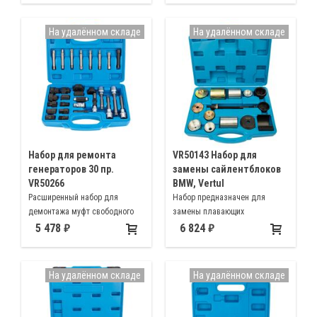
BMW N12 N14 N40 N42 N45 N46
N52 N53 N54 Оригинальный
На удалённом складе
На удалённом складе
номер 119280
Набор для ремонта
VR50143 Набор для
генераторов 30 пр.
замены сайлентблоков
VR50266
BMW, Vertul
Расширенный набор для
Набор предназначен для
демонтажа муфт свободного
замены плавающих
хода
сайлентблоков задней
5 478
6 824
подвески BMW
На удалённом складе
На удалённом складе