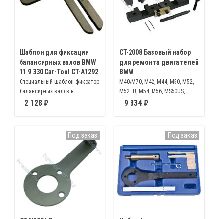
Шаблон для фиксации
CT-2008 Базовый набор
балансирных валов BMW
для ремонта двигателей
11 9 330 Car-Tool CT-A1292
BMW
Специальный шаблон-фиксатор
M40/M70, M42, M44, M50, M52,
балансирных валов в
M52TU, M54, M56, MS50US,
положении ВМТ на
S52US, M60/M62
2 128
9 834
автомобилях BMW с
двигателями N40 N42 N45 N46,
оригинальный номер 119330
Под заказ
Под заказ