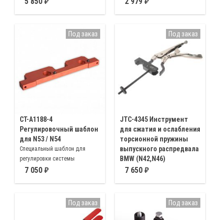
5 850
2 979
E83, E85, E90, R50, R52,R53, R55,
R56, R57
Под заказ
Под заказ
CT-A1188-4
JTC-4345 Инструмент
Регулировочный шаблон
для сжатия и ослабления
для N53 / N54
торсионной пружины
выпускного распредвала
Специальный шаблон для
BMW (N42,N46)
регулировки системы
газораспределения двигателей
Используется при снятии/
7 050
7 650
марки BMW модификации
установки/замене выпускного
N53/N54. Данный инструмент
распредвала на моторах BMW
используется совместно с
N42/N46/N46T
Под заказ
Под заказ
приспособлением для
фиксации распредвалов для