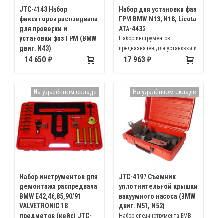
JTC-4143 Набор
Набор для установки фаз
фиксаторов распредвала
ГРМ BMW N13, N18, Licota
для проверки и
ATA-4432
установки фаз ГРМ (BMW
Набор инструментов
двиг. N43)
предназначен для установки и
Применяется при ремонте и
регулировки фаз ГРМ
14 650
17 963
обслуживании двигателя BMW
двигателей с бензиновым
N43
впрыском BMW модификаций
N13 и N18
На удалённом складе
На удалённом складе
Набор инструментов для
JTC-4197 Съемник
демонтажа распредвала
уплотнительной крышки
BMW E42,46,85,90/91
вакуумного насоса (BMW
VALVETRONIC 18
двиг. N51, N52)
предметов (кейс) JTC-
Набор специнструмента БМВ