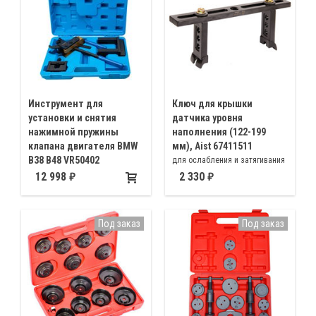
Инструмент для
Ключ для крышки
установки и снятия
датчика уровня
нажимной пружины
наполнения (122-199
клапана двигателя BMW
мм), Aist 67411511
B38 B48 VR50402
для ослабления и затягивания
для разборки и установки
пластмассового запорного
12 998
2 330
нажимных пружин на
кольца топливного датчика на
промежуточном штоке
топливном баке без
повреждений
Под заказ
Под заказ