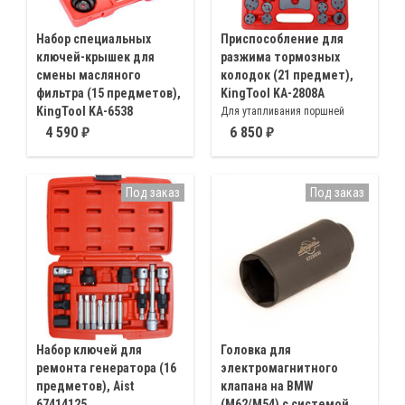
Набор специальных
Приспособление для
ключей-крышек для
разжима тормозных
смены масляного
колодок (21 предмет),
фильтра (15 предметов),
KingTool KA-2808A
KingTool KA-6538
Для утапливания поршней
Съёмники-чашки из прочного
тормозного цилиндра со
4 590
6 850
металла для снятия масляного
встроенным стопорным
фильтра 65/14 ∅ 65мм, 68/14 ∅
приспособлением стояночной
68мм, 73/14 ∅ 73мм, 74, 76/15
системы (правое, левое
Под заказ
Под заказ
∅ 74, 76мм, 76/14 ∅ 76мм,
вращение)
80/15 ∅ 80мм
Набор ключей для
Головка для
ремонта генератора (16
электромагнитного
предметов), Aist
клапана на BMW
67414125
(M62/M54) с системой