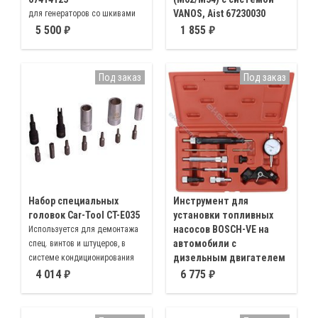
VANOS, Aist 67230030
для генераторов со шкивами
свободного хода, для монтажа
Для монтажа/демонтажа
5 500
1 855
шкива со свободным ходом
электромагнитного клапана
при замене генератора или
BMW M62, M54 с системой
шкива
VANOS
Под заказ
Под заказ
Набор специальных
Инструмент для
головок Car-Tool CT-E035
установки топливных
насосов BOSCH-VE на
Используется для демонтажа
автомобили с
спец. винтов и штуцеров, в
дизельным двигателем
системе кондиционирования
Aist 67230560
воздуха, демонтажа датчика
4 014
6 775
ДМРВ, разборки электронных
Для установки угла
блоков и топливных насосов
опережения впрыска топлива
дизельных двигателей с ТНВД