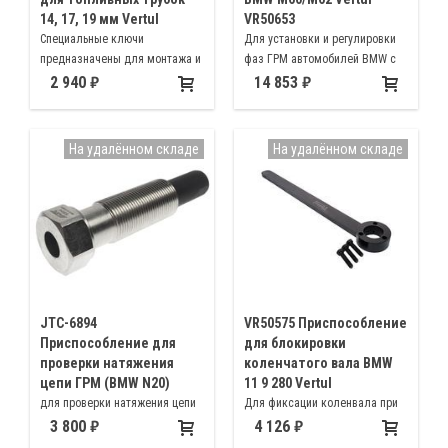
14, 17, 19 мм Vertul
VR50653
Специальные ключи
Для установки и регулировки
предназначены для монтажа и
фаз ГРМ автомобилей BMW с
демонтажа гайки крепления
бензиновыми двигателями
2 940
14 853
трубки подачи топлива
M60B30, M60B40, M62B35,
дизельных двигателей
M62TUB35, M62B44, M62TUB44,
M62B46
На удалённом складе
На удалённом складе
JTC-6894
VR50575 Приспособление
Приспособление для
для блокировки
проверки натяжения
коленчатого вала BMW
цепи ГРМ (BMW N20)
11 9 280 Vertul
для проверки натяжения цепи
Для фиксации коленвала при
ГРМ на бензиновых двигателях
ослаблении или затягивания
3 800
4 126
BMW, N2X, N4X. OEM: 2411399
центрального болта двигателей