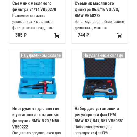
Съемник масляного
Съемник масляного
фильтра 74/14 VR50270
фильтра 86.6/16 VOLVO,
BMW VR50273
Позволяет снимать и
устанавливать масляные
Используется для безопасного
фильтра не повреждая их
демонтажа, монтажа
масляного фильтра
385
744
На удалённом складе
На удалённом складе
Инструмент для снятия
Набор для установки и
и установки топливных
регулировки фаз ГРМ
форсунок BMW N20 / N55
BMW B37,B47,B57 VR50351
VR50222
Набор инструмента для
Специально предназначен для
регулировки фаз ГРМ