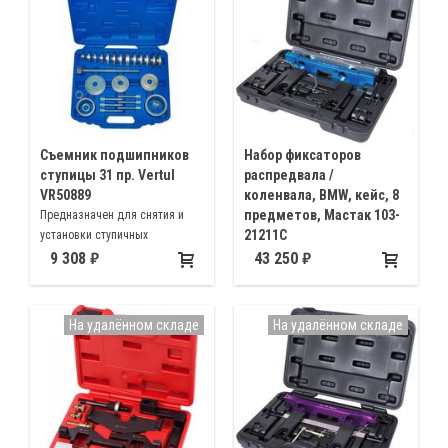
Съемник подшипников
Набор фиксаторов
ступицы 31 пр. Vertul
распредвала /
VR50889
коленвала, BMW, кейс, 8
предметов, Мастак 103-
Предназначен для снятия и
21211C
установки ступичных
подшипников и ступиц колес
Специнструмент для
9 308
43 250
автомобилей Volkswagen, Audi,
регулировки фаз ГРМ BMW N51
Opel, Mercedes, BMW, Peugeot,
N52 N52K N53 N54
Citroen, Renault, Ford, Honda,
На удалённом складе
На удалённом складе
Mazda, Mitsubishi, Toyota,
Nissan, Austin Maestro