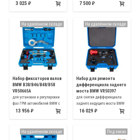
демонтажа форсунок
дизельных двигателей BMW
3 025
7 500
двигателей N20 и N55
B37, B47, B57
На удалённом складе
На удалённом складе
Набор фиксаторов валов
Набор для ремонта
BMW B38/B46/B48/B58
дифференциала заднего
VR50665A
моста BMW VR50397
для установки и регулировки
для снятия дифференциала
фаз ГРМ автомобилей BMW с
заднего ведущего моста BMW
модификаций двигателя B38,
X3 X5 X6 M3 M4 E70 E90 E91
13 956
16 029
B46, B48, B58
E92 (RWD/ 4WD)
На удалённом складе
Под заказ