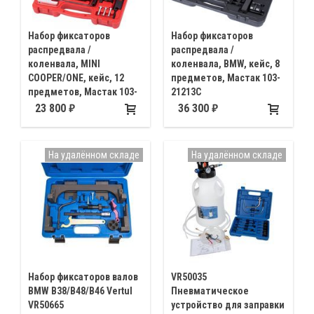
Набор фиксаторов
Набор фиксаторов
распредвала /
распредвала /
коленвала, MINI
коленвала, BMW, кейс, 8
COOPER/ONE, кейс, 12
предметов, Мастак 103-
предметов, Мастак 103-
21213C
21206C
Для установки и регулировки
23 800
36 300
Комплект для регулировки
фаз газораспределительного
механизма газораспределения
механизма новых двигателей
MINI двигателей N14, W10, W11
BMW модификации N55
На удалённом складе
На удалённом складе
Набор фиксаторов валов
VR50035
BMW B38/B48/B46 Vertul
Пневматическое
VR50665
устройство для заправки