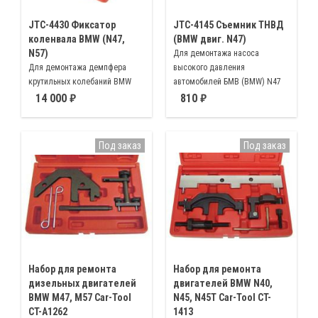
JTC-4430 Фиксатор
JTC-4145 Съемник ТНВД
коленвала BMW (N47,
(BMW двиг. N47)
N57)
Для демонтажа насоса
Для демонтажа демпфера
высокого давления
крутильных колебаний BMW
автомобилей БМВ (BMW) N47
N47 / N57
14 000
810
Под заказ
Под заказ
Набор для ремонта
Набор для ремонта
дизельных двигателей
двигателей BMW N40,
BMW M47, M57 Car-Tool
N45, N45T Car-Tool CT-
CT-A1262
1413