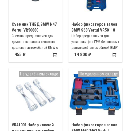
Съемник ТНВД BMW N47
Набор фиксаторов валов
Vertul VR50880
BMW S63 Vertul VR50118
Съемник предназначен для
Набор предназначен для
демонтажа насоса высокого
установки фаз ГРМ бензиновых
давления автомобилей BMW с
двигателей автомобилей BMW
модификацией моторов N47,
N63, S63
455
14 800
N57
На удалённом складе
На удалённом складе
VR41001 Набор ключей
Набор фиксаторов валов
для топливных трубок
BMW M60/M62 Vertul