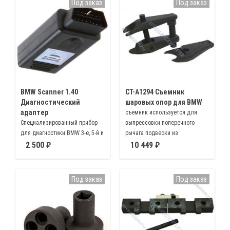
Под заказ
Под заказ
Bosch VE Rotary, Kiki, Nippon
Denso, CAV Rotodiesel
BMW Scanner 1.40
CT-A1294 Съемник
Диагностический
шаровых опор для BMW
адаптер
съемник используется для
Специализированный прибор
выпрессовки поперечного
для диагностики BMW 3-е, 5-й и
рычага подвески из
7-й серий, а также сериями Х3,
поворотного кулака
2 500
10 449
Х5 и Z4 (со старыми кузовами)
Под заказ
Под заказ