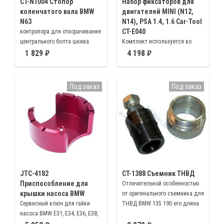
CT-N1004 Стопор
Набор фиксаторов для
коленчатого вала BMW
двигателей MINI (N12,
N63
N14), PSA 1.4, 1.6 Car-Tool
CT-E040
контропора для отворачивания
центрального болта шкива
Комплект используется во
коленчатого вала
время процедуры замены
1 829
4 198
масляного насоса двигателей
BMW, PSA 1.4, 1.6L
Под заказ
Под заказ
JTC-4182
CT-1388 Съемник ТНВД
Приспособление для
Отличительной особенностью
крышки насоса BMW
от оригинального съемника для
Сервисный ключ для гайки
ТНВД BMW 135 190 его длина
насоса BMW E31, E34, E36, E38,
E39, E46, E53, E60, E63, E64, E65,