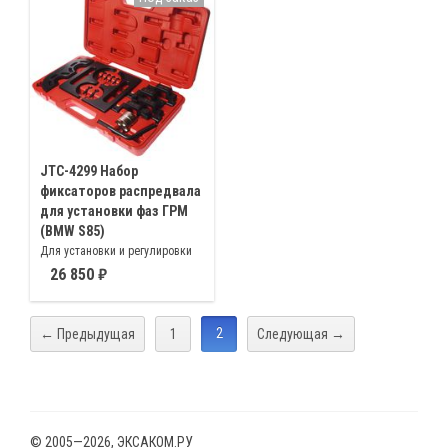
механизма BMW M52TU, M54,
VALVETRONIC
M56
JTC-4299 Набор
фиксаторов распредвала
для установки фаз ГРМ
(BMW S85)
Для установки и регулировки
фаз ГРМ двигателей BMW S85
26 850
Е60/М5, Е63/М6. Включает
фиксаторы коленвала,
распределительных валов,
2
←
Предыдущая
1
Следующая
→
системы VANOS
© 2005—2026, ЭКСАКОМ.РУ