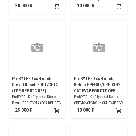
DTC OFF)
Kefico CPEGD3.20.1 (CAT EVAP
20 000
10 000
EGR DTC OFF)
ProBYTE - Kia/Hyundai
ProBYTE - Kia/Hyundai
Diesel Bosch EDC17CP14
Kefico GPEGD2/CPGDSH2
(EGR DPF DTC OFF)
CAT EVAP EGR DTC OFF
ProBYTE - Kia/Hyundai Diesel
ProBYTE - Kia/Hyundai Kefico
Bosch EDC17CP14 (EGR DPF DTC
GPEGD2/CPGDSH2 CAT EVAP EGR
OFF)
DTC OFF
25 000
10 000