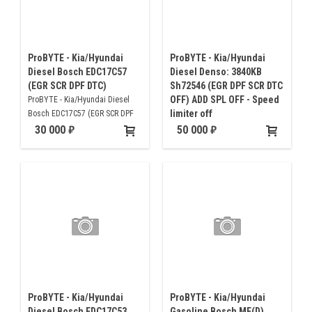
ProBYTE - Kia/Hyundai
ProBYTE - Kia/Hyundai
Diesel Bosch EDC17C57
Diesel Denso: 3840KB
(EGR SCR DPF DTC)
Sh72546 (EGR DPF SCR DTC
OFF) ADD SPL OFF - Speed
ProBYTE - Kia/Hyundai Diesel
limiter off
Bosch EDC17C57 (EGR SCR DPF
DTC)
ProBYTE - Kia/Hyundai Diesel
30 000
50 000
Denso: 3840KB Sh72546 (EGR
DPF SCR DTC OFF) ADD SPL OFF -
Speed limiter off
ProBYTE - Kia/Hyundai
ProBYTE - Kia/Hyundai
Diesel Bosch EDC17C53
Gasoline Bosch ME(D)