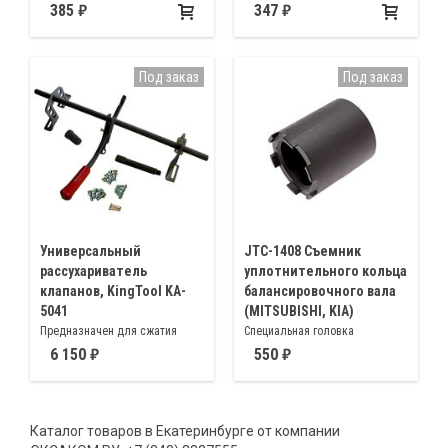
385
347
Под заказ
Под заказ
Универсальный
JTC-1408 Съемник
рассухариватель
уплотнительного кольца
клапанов, KingTool KA-
балансировочного вала
5041
(MITSUBISHI, KIA)
Предназначен для сжатия
Специальная головка
пружин впускных и выпускных
предназначена для снятия
6 150
550
клапанов на большинстве
спецвинта при замене
отечественных и зарубежных
уплотнительного кольца
двигателях
круглого сечения с
Каталог товаров в Екатеринбурге от компании
балансировочного вала