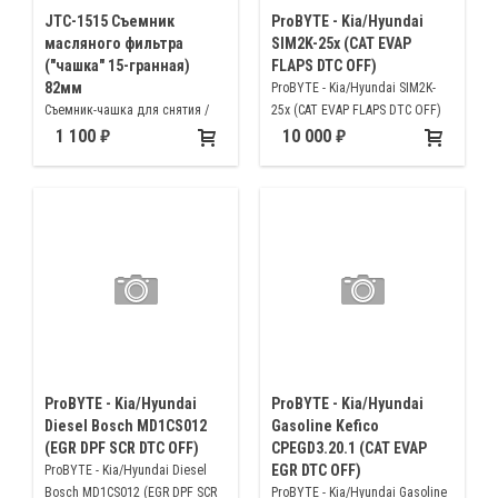
JTC-1515 Съемник
ProBYTE - Kia/Hyundai
масляного фильтра
SIM2K-25x (CAT EVAP
("чашка" 15-гранная)
FLAPS DTC OFF)
82мм
ProBYTE - Kia/Hyundai SIM2K-
Съемник-чашка для снятия /
25x (CAT EVAP FLAPS DTC OFF)
установки масленого фильтра
1 100
10 000
HYUNDAI, KIA
ProBYTE - Kia/Hyundai
ProBYTE - Kia/Hyundai
Diesel Bosch MD1CS012
Gasoline Kefico
(EGR DPF SCR DTC OFF)
CPEGD3.20.1 (CAT EVAP
EGR DTC OFF)
ProBYTE - Kia/Hyundai Diesel
Bosch MD1CS012 (EGR DPF SCR
ProBYTE - Kia/Hyundai Gasoline