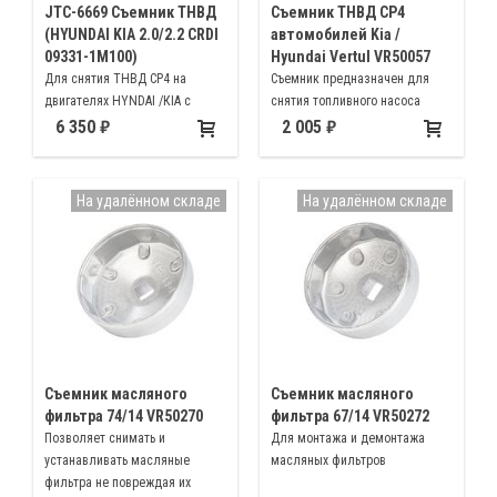
JTC-6669 Съемник ТНВД
Съемник ТНВД СР4
(HYUNDAI KIA 2.0/2.2 CRDI
автомобилей Kia /
09331-1M100)
Hyundai Vertul VR50057
Для снятия ТНВД СР4 на
Съемник предназначен для
двигателях HYNDAI /КIA с
снятия топливного насоса
цепным приводом ГРМ
высокого давления СР4
6 350
2 005
автомобилей Hyundai, Kia 2.0
2.2l CRDI
На удалённом складе
На удалённом складе
Съемник масляного
Съемник масляного
фильтра 74/14 VR50270
фильтра 67/14 VR50272
Позволяет снимать и
Для монтажа и демонтажа
устанавливать масляные
масляных фильтров
фильтра не повреждая их