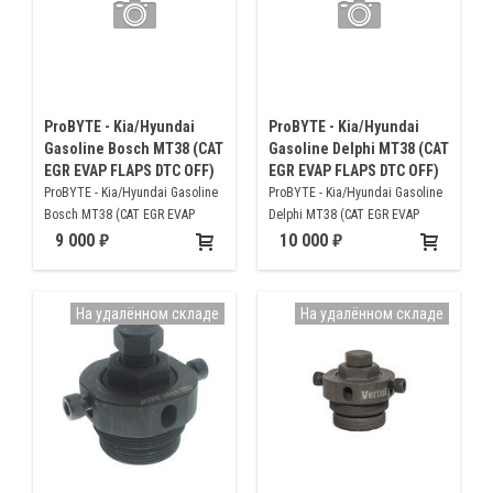
ProBYTE - Kia/Hyundai
ProBYTE - Kia/Hyundai
Gasoline Bosch MT38 (CAT
Gasoline Delphi MT38 (CAT
EGR EVAP FLAPS DTC OFF)
EGR EVAP FLAPS DTC OFF)
ProBYTE - Kia/Hyundai Gasoline
ProBYTE - Kia/Hyundai Gasoline
Bosch MT38 (CAT EGR EVAP
Delphi MT38 (CAT EGR EVAP
FLAPS DTC OFF)
FLAPS DTC OFF)
9 000
10 000
На удалённом складе
На удалённом складе