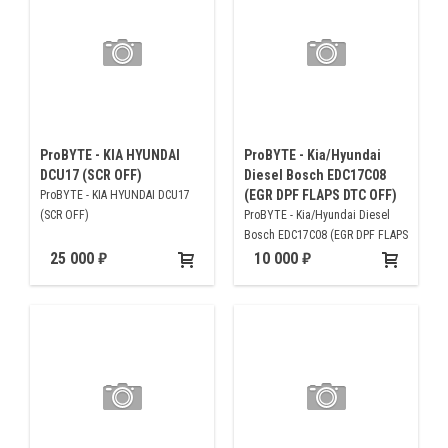
ProBYTE - KIA HYUNDAI
ProBYTE - Kia/Hyundai
DCU17 (SCR OFF)
Diesel Bosch EDC17C08
(EGR DPF FLAPS DTC OFF)
ProBYTE - KIA HYUNDAI DCU17
(SCR OFF)
ProBYTE - Kia/Hyundai Diesel
Bosch EDC17C08 (EGR DPF FLAPS
DTC OFF)
25 000
10 000