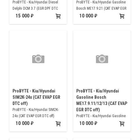
ProBYTE - Kia/Hyundai Diesel
ProBYTE - Kia/Hyundai Gasoline
Delphi DCM 3.7 (EGR DPF DTC
Bosch ME17.9.21 (CAT EVAP EGR
OFF)
DTC off)
15 000
10 000
ProBYTE - Kia/Hyundai
ProBYTE - Kia/Hyundai
SIM2K-24x (CAT EVAP EGR
Gasoline Bosch
DTC off)
ME17.9.11/12/13 (CAT EVAP
EGR DTC off)
ProBYTE - Kia/Hyundai SIM2K-
24x (CAT EVAP EGR DTC off)
ProBYTE - Kia/Hyundai Gasoline
Bosch ME17.9.11/12/13 (CAT
10 000
10 000
EVAP EGR DTC off)