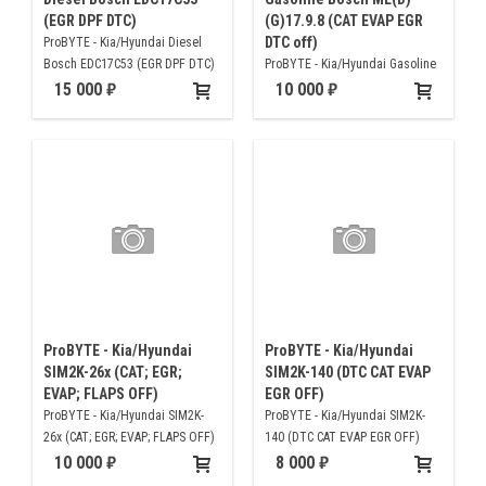
(EGR DPF DTC)
(G)17.9.8 (CAT EVAP EGR
DTC off)
ProBYTE - Kia/Hyundai Diesel
Bosch EDC17C53 (EGR DPF DTC)
ProBYTE - Kia/Hyundai Gasoline
Bosch ME(D)(G)17.9.8 (CAT EVAP
15 000
10 000
EGR DTC off)
ProBYTE - Kia/Hyundai
ProBYTE - Kia/Hyundai
SIM2K-26x (CAT; EGR;
SIM2K-140 (DTC CAT EVAP
EVAP; FLAPS OFF)
EGR OFF)
ProBYTE - Kia/Hyundai SIM2K-
ProBYTE - Kia/Hyundai SIM2K-
26x (CAT; EGR; EVAP; FLAPS OFF)
140 (DTC CAT EVAP EGR OFF)
10 000
8 000