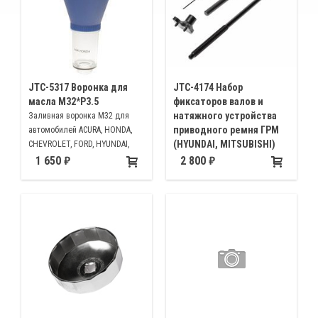
JTC-5317 Воронка для
JTC-4174 Набор
масла М32*Р3.5
фиксаторов валов и
натяжного устройства
Заливная воронка М32 для
приводного ремня ГРМ
автомобилей ACURA, HONDA,
(HYUNDAI, MITSUBISHI)
CHEVROLET, FORD, HYUNDAI,
ISUZU, JEEP, KIA, LAND ROVER,
Для установки ГРМ на
1 650
2 800
LINCOIN, MAZDA, MERCURY,
автомобилях с бензиновыми
SUZUKI, CHRYSLER, DODGE, MINI,
двигателями G4-N, G4CP, 4JP, G4-
MITSUBISHI, VW) NISSAN,
P, G4-R, G4JS
INFINITI