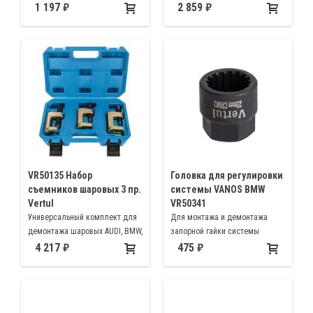
двигателями N47, N57
перед снятием (разборкой)
1 197
2 859
двигателя BMW c двигателями
N20 N26 Оригинальный номер
8330222742
VR50135 Набор
Головка для регулировки
съемников шаровых 3 пр.
системы VANOS BMW
Vertul
VR50341
Универсальный комплект для
Для монтажа и демонтажа
демонтажа шаровых AUDI, BMW,
запорной гайки системы
Citroen, Ford, Mercedes, Opel,
VANOS
4 217
475
VW, Volvo, Audi A4, A6, A8, VW,
Passat, Mercedes W203, VW с
1998 г. Mercedes