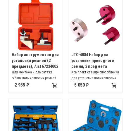
двигателях BMW N13 N20 N26
N55
Набор инструментов для
JTC-4084 Набор для
установки ремней (2
установки приводного
предмета), Aist 67234002
ремня, 3 предмета
Для монтажа и демонтажа
Комплект спецприспособлений
гибких поликлиновых ремней
для установки поликлиновых
без повреждений
ремней Форд (Ford), Мазда
2 955
5 050
(Mazda), Вольво (Volvo), БМВ
(BMW), Крайслер (Chrysler),
Ситроен (Citroen), Фиат (Fiat),
Lancia, и др