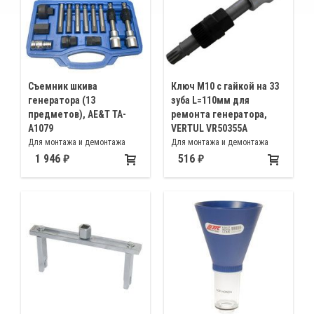
Съемник шкива
Ключ M10 с гайкой на 33
генератора (13
зуба L=110мм для
предметов), AE&T TA-
ремонта генератора,
A1079
VERTUL VR50355A
Для монтажа и демонтажа
Для монтажа и демонтажа
шкивов свободного хода
шкива со свободным ходом
1 946
516
автомобилей VW-AUDI, BMW,
при замене генератора или
FORD, SKODA, MERCEDES, OPEL,
шкива
PORSCHE, RENAULT и др.