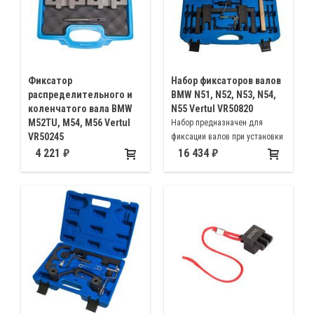
Фиксатор
Набор фиксаторов валов
распределительного и
BMW N51, N52, N53, N54,
коленчатого вала BMW
N55 Vertul VR50820
M52TU, M54, M56 Vertul
Набор предназначен для
VR50245
фиксации валов при установки
Набор предназначен для
фаз ГРМ бензиновых
4 221
16 434
регулировки и установки фаз
двигателей BMW N51 N52 N53
ГРМ автомобилей BMW с
N54 N55 с системой VANOS
модификацией моторов M42,
M44, M50, M52, M52TU, M54,
M56, MS50US, S52US