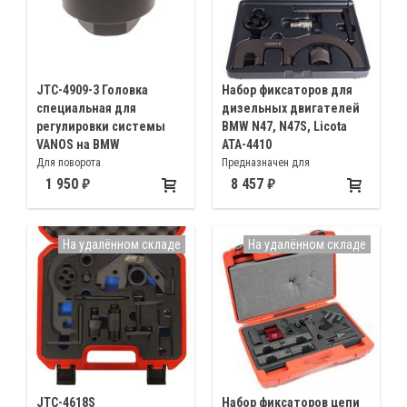
JTC-4909-3 Головка
Набор фиксаторов для
специальная для
дизельных двигателей
регулировки системы
BMW N47, N47S, Licota
VANOS на BMW
ATA-4410
Для поворота
Предназначен для
распределительного вала при
обслуживания 2.0 дизельных
1 950
8 457
настройке системы
двигателей BMW N47, N47S,
газораспределения
N57, а так же для Mini
Countryman, Clubman с
На удалённом складе
На удалённом складе
моторами R55, R56, R57, R60
JTC-4618S
Набор фиксаторов цепи