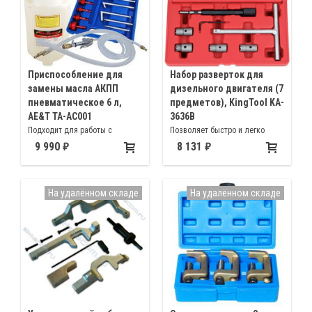
Приспособление для
Набор разверток для
замены масла АКПП
дизельного двигателя (7
пневматическое 6 л,
предметов), KingTool KA-
AE&T TA-AC001
3636B
Подходит для работы с
Позволяет быстро и легко
большинством автомобилей с
осуществить чистку и ремонт
9 990
8 131
автоматическими КПП. В
посадочных седел форсунок на
комплекте щупы из нейлона
легковых и грузовых
диаметром 6, 8 и 10 мм, длина
автомобилях COMMON RAIL
На удалённом складе
На удалённом складе
каждого 1 м
Bosch и Delphi