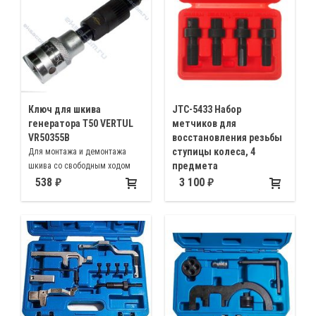
Ключ для шкива
JTC-5433 Набор
генератора T50 VERTUL
метчиков для
VR50355B
восстановления резьбы
ступицы колеса, 4
Для монтажа и демонтажа
предмета
шкива со свободным ходом
при замене генератора или
Для восстановления резьбы:
538
3 100
шкива, бита TORX Т50
М12х1,25 М12х1,5 М12х1,75
М14х1,5