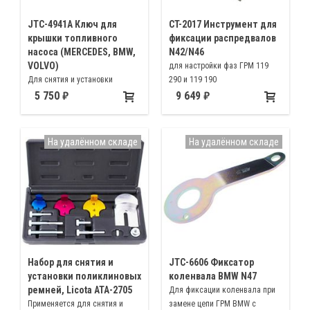
JTC-4941A Ключ для
CT-2017 Инструмент для
крышки топливного
фиксации распредвалов
насоса (MERCEDES, BMW,
N42/N46
VOLVO)
для настройки фаз ГРМ 119
Для снятия и установки
290 и 119 190
крышки топливного насоса с
5 750
9 649
дизельными или бензиновыми
двигателями Мерседес W204,
207, 212; БМВ F01, F10, F12;
На удалённом складе
На удалённом складе
Вольво с двигателями Т4, Т5
Набор для снятия и
JTC-6606 Фиксатор
установки поликлиновых
коленвала BMW N47
ремней, Licota ATA-2705
Для фиксации коленвала при
Применяется для снятия и
замене цепи ГРМ BMW с