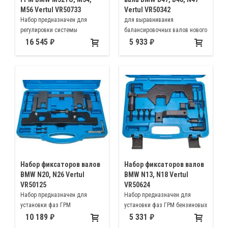
M56 Vertul VR50733
Vertul VR50342
Набор предназначен для
для выравнивания
регулировки системы
балансировочных валов нового
газораспределения Double
типа относительно коленчатого
16 545
5 933
VANOS на 6-цилиндровых
вала на двигателях BMW B47,
двигателях BMW M52TU, M54,
N47, B48
M56
Набор фиксаторов валов
Набор фиксаторов валов
BMW N20, N26 Vertul
BMW N13, N18 Vertul
VR50125
VR50624
Набор предназначен для
Набор предназначен для
установки фаз ГРМ
установки фаз ГРМ бензиновых
автомобилей BMW с
двигателей автомобилей BMW
10 189
5 331
модификацией двигателей N20
Mini N13 N18