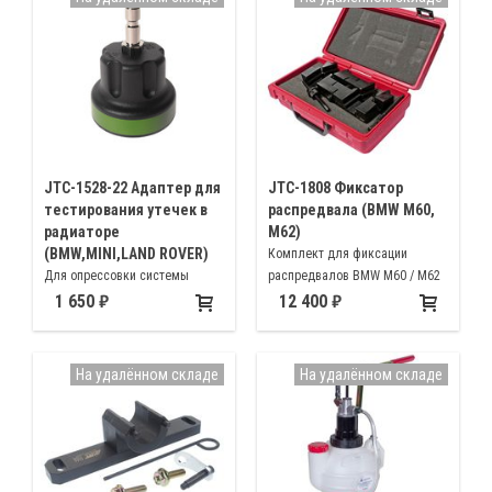
JTC-1528-22 Адаптер для
JTC-1808 Фиксатор
тестирования утечек в
распредвала (BMW M60,
радиаторе
M62)
(BMW,MINI,LAND ROVER)
Комплект для фиксации
Для опрессовки системы
распредвалов BMW M60 / M62
охлаждения при проверке
без системы VANOS
1 650
12 400
радиатора на предмет утечки
автомобилей БМВ (BMW), Мини
(Mini), Ленд Ровер (Land Rover)
На удалённом складе
На удалённом складе