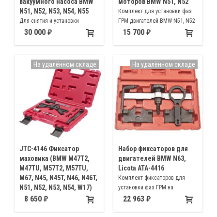
вакуумного насоса BMW
моторов BMW N51, N52
N51, N52, N53, N54, N55
Комплект для установки фаз
Для снятия и установки
ГРМ двигателей BMW N51, N52
масляного и вакуумного насоса
30 000
15 700
автомобилей BMW с
двигателями N51, N52, N53,
N54, N55
На удалённом складе
На удалённом складе
JTC-4146 Фиксатор
Набор фиксаторов для
маховика (BMW M47T2,
двигателей BMW N63,
M47TU, M57T2, M57TU,
Licota ATA-4416
M67, N45, N45T, N46, N46T,
Комплект фиксаторов для
N51, N52, N53, N54, W17)
установки фаз ГРМ на
Для удерживания маховика от
автомобилях марки BMW с
8 650
22 963
проворачивания и затягивания
двигателями N63.
центрального болта демпфера
Оригинальные номера 119890