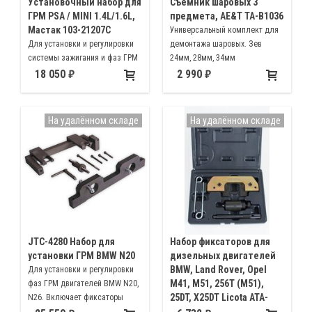
Установочный набор для
Съемник шаровых 3
ГРМ PSA / MINI 1.4L/1.6L,
предмета, AE&T TA-B1036
Мастак 103-21207C
Универсальный комплект для
Для установки и регулировки
демонтажа шаровых. Зев
системы зажигания и фаз ГРМ
24мм, 28мм, 34мм
бензиновых двигателей
18 050
2 990
автомобилей группы компаний
PSA и BMW/MINI, с двигателями
EP3, EP6
На удалённом складе
На удалённом складе
JTC-4280 Набор для
Набор фиксаторов для
установки ГРМ BMW N20
дизельных двигателей
BMW, Land Rover, Opel
Для установки и регулировки
M41, M51, 256T (M51),
фаз ГРМ двигателей BMW N20,
25DT, X25DT Licota ATA-
N26. Включает фиксаторы
3810
коленвала,