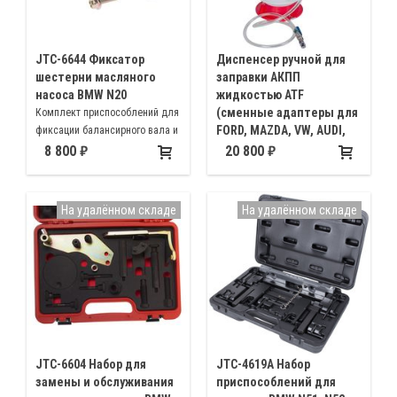
JTC-6644 Фиксатор
Диспенсер ручной для
шестерни масляного
заправки АКПП
насоса BMW N20
жидкостью ATF
(сменные адаптеры для
Комплект приспособлений для
FORD, MAZDA, VW, AUDI,
фиксации балансирного вала и
MERCED, Мастак 104-
шестерни масляного насоса
8 800
20 800
30009C
BMW на двигателях N20
Раздатчик масла с
комплектом переходников для
На удалённом складе
На удалённом складе
АКПП автомобилей FORD,
MAZDA, VW, AUDI, MERCEDES
JTC-6604 Набор для
JTC-4619A Набор
замены и обслуживания
приспособлений для