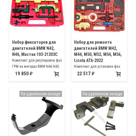
Набор фиксаторов для
Набор для ремонта
двигателей BMW N42,
двигателей BMW M42,
N46, Мастак 103-21203C
M44, M50, M52, M54, M56,
Licota ATA-2022
Комплект для регулировки фаз
ГРМ на моторах BMW N46 N42
Комплект для установки фаз
ГРМ автомобилей марки BMW с
19 850
22 517
двигателями M42, M44, M50,
M52, M54, M56
На удалённом складе
На удалённом складе