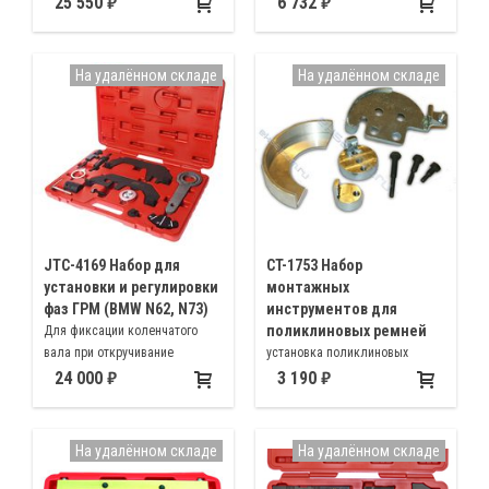
25 550
6 732
распределительных валов,
Комплект для установки фаз
дисков системы VANOS и
ГРМ дизельных двигателей 1.7,
натяжитель цепи
2.5D, устанавливаемых на BMW,
На удалённом складе
На удалённом складе
а также Land Rover и Opel
JTC-4169 Набор для
CT-1753 Набор
установки и регулировки
монтажных
фаз ГРМ (BMW N62, N73)
инструментов для
поликлиновых ремней
Для фиксации коленчатого
вала при откручивание
установка поликлиновых
центрального болта демпфера
ремней, на тех двигателях, где
24 000
3 190
крутильных колебаний
отсутствует натяжной ролик
двигателей BMW N73, N62, N62
приводного ремня
TU
На удалённом складе
На удалённом складе