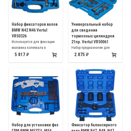
Набор фиксаторов валов
Универсальный набор
BMW N42 N46 Vertul
для сведения
VR50326
тормозных цилиндров
21пр. Vertul VR50061
Используется для фиксации
маховика коленвала в
Набор предназначен для
положении ВМТ на двигателях
вдавливания поршней
5 817
2 875
BMW N42, N46, N46T, N62,
тормозных цилиндров
N62TU, N73
автомобилей с дисковыми
тормозами Mercedes, BMW,
Volkswagen, Opel, Audi, Ford,
Honda, Subaru, Mazda, Nissan,
Mitsubishi, Toyota, Land Rover,
Subaru и др
Набор для установки фаз
Фиксатор балансирного
ГРМ BMW M52TU, M54,
вала BMW B47, B48, N47