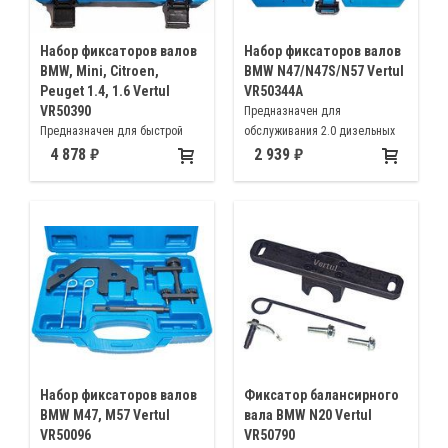
Набор фиксаторов валов
Набор фиксаторов валов
BMW, Mini, Citroen,
BMW N47/N47S/N57 Vertul
Peuget 1.4, 1.6 Vertul
VR50344A
VR50390
Предназначен для
Предназначен для быстрой
обслуживания 2.0 дизельных
установки фаз ГРМ бензиновых
двигателей BMW N47 N47S N57
4 878
2 939
двигателей BMW N12 N14 PSA
1.4L 1.6L
Набор фиксаторов валов
Фиксатор балансирного
BMW M47, M57 Vertul
вала BMW N20 Vertul
VR50096
VR50790