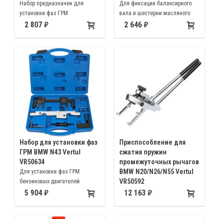
Набор предназначен для
Для фиксации балансирного
установки фаз ГРМ
вала и шестерни масляного
автомобилей M47, M57 и Land
насоса на автомобилях марки
2 807
2 646
Rover Freelander, Range Rover,
BMW N20 N26 при снятии и
Rover 75 с системой Common-
установке масляного насоса
Rail и с объемом 2.0L и 3.0L
Набор для установки фаз
Приспособление для
ГРМ BMW N43 Vertul
сжатия пружин
VR50634
промежуточных рычагов
BMW N20/N26/N55 Vertul
Для установки фаз ГРМ
VR50592
бензиновых двигателей
автомобилей BMW N43 1.6 и 2.0
Lля снятия и установки
5 904
12 163
литра
прижимных пружин
промежуточных рычагов на