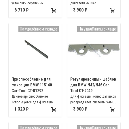
установки сервисных
двигателями N47
(поликлиновых, ручейковых)
6 710
3 900
ремней на автомобилях, не
имеющих ролика натяжителя
На удалённом складе
На удалённом складе
Приспособление для
Регулировочный шаблон
фиксации BMW 115140
для BMW N42/N46 Car-
Car-Tool CT-B1292
Tool CT-2049
Данное приспособление
Для фиксации колес датчиков
используется для фиксации
распредвалов системы VANOS
балансирных валов BMW N45
при обслуживании
1 320
3 900
N46 N46T, оригинальный номер
автомобилей BMW с
115140
двигателями N42 N46.
Оригинальный номер 119 350
На удалённом складе
На удалённом складе