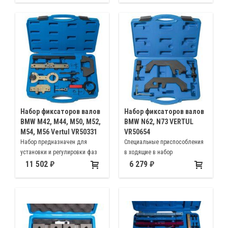
N26
Набор фиксаторов валов
Набор фиксаторов валов
BMW M42, M44, M50, M52,
BMW N62, N73 VERTUL
M54, M56 Vertul VR50331
VR50654
Набор предназначен для
Специальные приспособления
установки и регулировки фаз
в ходящие в набор
ГРМ двигателей BMW как с
предназначены для установки
11 502
6 279
одним фазорегулятором, так и
и регулировки фаз ГРМ
с двойной системой VANOS
двигателей BMW модификаций
N62 и N73