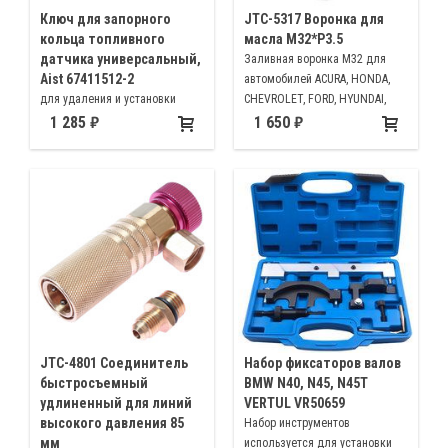
Ключ для запорного
JTC-5317 Воронка для
кольца топливного
масла М32*Р3.5
датчика универсальный,
Заливная воронка М32 для
Aist 67411512-2
автомобилей ACURA, HONDA,
для удаления и установки
CHEVROLET, FORD, HYUNDAI,
запорного кольца топливного
ISUZU, JEEP, KIA, LAND ROVER,
1 285
1 650
датчика
LINCOIN, MAZDA, MERCURY,
SUZUKI, CHRYSLER, DODGE, MINI,
MITSUBISHI, VW) NISSAN,
INFINITI
JTC-4801 Соединитель
Набор фиксаторов валов
быстросъемный
BMW N40, N45, N45Т
удлиненный для линий
VERTUL VR50659
высокого давления 85
Набор инструментов
мм
используется для установки