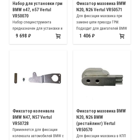
Набор для установки грм
Фиксатор маховика BMW
BMW n47, n57 Vertul
N20, N26 Vertul VR50571
VR50070
Для фиксации маховика при
Набор специнструмента
замене цепи привода ГРМ.
предназначен для установки и
Подходит для двигателей BMW
регулировки фаз ГРМ
N20 N26 N55 с АКПП
9 698
1 406
дизельных двигателей BMW
N47 N57
Фиксатор коленвала
Фиксатор маховика BMW
BMW N47, N57 Vertul
N20, N26 BMW
VR50728
(рестайлинг) Vertul
VR50570
Применяется для фиксации
коленвала автомобилей BMW с
Для фиксации маховика в КПП