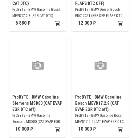
CAT DTC)
FLAPS DTC OFF)
ProBYTE - BMW Gasoline Bosch
ProBYTE - BMW Diesel Bosch
MEVD17.2.3 (EGR CAT DTC)
EDC17C41 (EGR DPF FLAPS DTC
OFF)
6 880
12 000
ProBYTE - BMW Gasoline
ProBYTE - BMW Gasoline
Siemens MSD80 (CAT EVAP
Bosch MEVD17.2.9 (CAT
EGR DTC off)
EVAP EGR DTC off)
ProBYTE - BMW Gasoline
ProBYTE - BMW Gasoline Bosch
Siemens MSD80 (CAT EVAP EGR
MEVD17.2.9 (CAT EVAP EGR DTC
DTC off)
off)
10 000
10 000