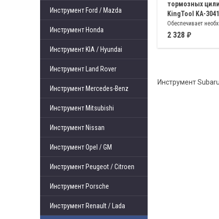
тормозных цили
Инструмент Ford / Mazda
KingTool KA-304
Обеспечивает необ
Инструмент Honda
давление для возвр
2 328
дает зазор, необхо
Инструмент KIA / Hyundai
установки новых ко
Применяется для т
Инструмент Land Rover
суппортов типа “cole
Инструмент Subaru
Инструмент Mercedes-Benz
Инструмент Mitsubishi
Инструмент Nissan
Инструмент Opel / GM
Инструмент Peugeot / Citroen
Инструмент Porsche
Инструмент Renault / Lada