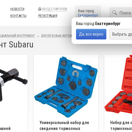
НОВОСТИ
ВХОД С ПАРОЛЕМ
Ваш город
Екатеринбург
КОНТАКТЫ
РЕГИСТРАЦИЯ
Ваш город
Екатеринбург
Да, все верно
Выбрать др
ЕЦИАЛЬНЫЙ ИНСТРУМЕНТ
ДЛЯ ЛЕГКОВЫХ АВТОМОБИЛЕЙ
ТОРМОЗНАЯ СИСТЕМА
нт Subaru
Универсальный набор для
Набор для 
ршней
сведения тормозных
тормозных 