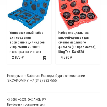
Универсальный набор
Набор специальных
для сведения
ключей-крышек для
тормозных цилиндров
смены масляного
21пр. Vertul VR50061
фильтра (15 предметов),
KingTool KA-6538
Набор предназначен для
вдавливания поршней
Съёмники-чашки из прочного
2 875
4 590
тормозных цилиндров
металла для снятия масляного
автомобилей с дисковыми
фильтра 65/14 ∅ 65мм, 68/14 ∅
тормозами Mercedes, BMW,
68мм, 73/14 ∅ 73мм, 74, 76/15
Инструмент Subaru в Екатеринбурге от компании
Volkswagen, Opel, Audi, Ford,
∅ 74, 76мм, 76/14 ∅ 76мм,
ЭКСАКОМ.РУ, +7 (343) 3827555.
Honda, Subaru, Mazda, Nissan,
80/15 ∅ 80мм
Mitsubishi, Toyota, Land Rover,
Subaru и др
© 2005—2026, ЭКСАКОМ.РУ
Приборы и программы для