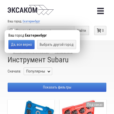
Ваш город
Екатеринбург
Найти
0
Ваш город
Екатеринбург
Да, все верно
Выбрать другой город
КАТАЛОГ ТОВАРОВ
СПЕЦИАЛЬНЫЙ ИНСТРУМЕНТ
ДЛЯ ЛЕГКОВЫХ АВТОМОБИЛЕЙ
MERCEDES-BENZ
Инструмент Subaru
Сначала:
Показать фильтры
Под заказ