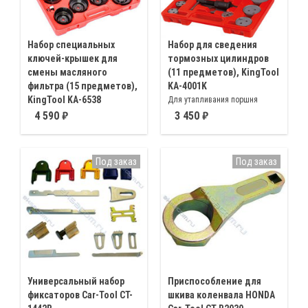
Набор специальных
Набор для сведения
ключей-крышек для
тормозных цилиндров
смены масляного
(11 предметов), KingTool
фильтра (15 предметов),
KA-4001K
KingTool KA-6538
Для утапливания поршня
Съёмники-чашки из прочного
тормозного цилиндра
4 590
3 450
металла для снятия масляного
большинства автомобилей с
фильтра 65/14 ∅ 65мм, 68/14 ∅
дисковыми тормозами
68мм, 73/14 ∅ 73мм, 74, 76/15
Под заказ
Под заказ
∅ 74, 76мм, 76/14 ∅ 76мм,
80/15 ∅ 80мм
Универсальный набор
Приспособление для
фиксаторов Car-Tool CT-
шкива коленвала HONDA