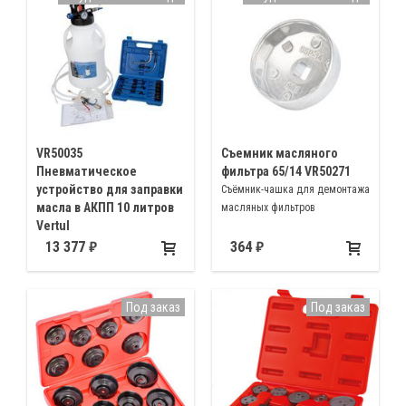
Mazda, Mitsubishi, Toyota,
Nissan, Austin Maestro
VR50035
Съемник масляного
Пневматическое
фильтра 65/14 VR50271
устройство для заправки
Съёмник-чашка для демонтажа
масла в АКПП 10 литров
масляных фильтров
Vertul
Применяется для заправки
13 377
364
масла в АКПП Ford, BMW,
Honda, Nissan, VW, Porsche,
Infiniti, Toyota, Audi, Mercedes-
Под заказ
Под заказ
Benz