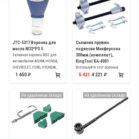
JTC-5317 Воронка для
Cъемник пружин
масла М32*Р3.5
подвески Макферсона
300мм (комплект),
Заливная воронка М32 для
KingTool KA-4001
автомобилей ACURA, HONDA,
CHEVROLET, FORD, HYUNDAI,
Используйте этот прочный
ISUZU, JEEP, KIA, LAND ROVER,
инструмент для быстрой и
1 650
5 421
4 221
LINCOIN, MAZDA, MERCURY,
легкой замены стоек, пружин,
SUZUKI, CHRYSLER, DODGE, MINI,
амортизаторов. Максимальный
MITSUBISHI, VW) NISSAN,
диаметр витка < 6". Толщина
На удалённом складе
На удалённом складе
INFINITI
прутка пружины < 5/8"