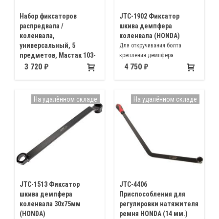
Набор фиксаторов
JTC-1902 Фиксатор
распредвала /
шкива демпфера
коленвала,
коленвала (HONDA)
универсальный, 5
Для откручивания болта
предметов, Мастак 103-
крепления демпфера
21100
коленвала, надежной
3 720
4 750
Предназначен для фиксации
фиксации шкива от
зубчатых колес, расстояние
прокручивания при
между которыми составляет от
вкручивании / откручивании
На удалённом складе
На удалённом складе
5 до 85 мм
центрального болта
JTC-1513 Фиксатор
JTC-4406
шкива демпфера
Приспособления для
коленвала 30х75мм
регулировки натяжителя
(HONDA)
ремня HONDA (14 мм.)