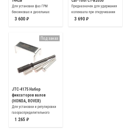
1442B
Car-Tool CT-B2030
Для установки фаз ГРМ
Предназначен для удержания
бензиновых и дизельных
коленвала при откручивании
двигателей Ford, Opel, Rover,
центрального болта
3 600
3 690
Land Rover, VW, Honda, Citroen и
автомобилей марки Honda,
Peugeot
оригинальный номер 07JAB-
0010200
Под заказ
JTC-4175 Набор
фиксаторов валов
(HONDA, ROVER)
Для установки и регулировки
газораспределительного
механизма двигателей 1.6л,
1 265
1.8л, 3.0 SOHC на автомобилях
Civic, Accord, Prelude, Shuttle,