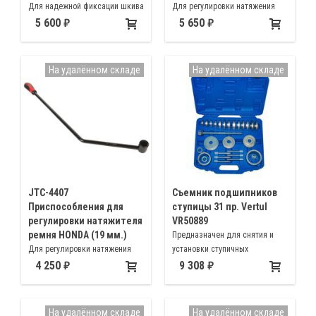
Для надежной фиксации шкива
Для регулировки натяжения
от прокручивания при
ремня при обслуживании
5 600
5 650
вкручивании / откручивании
автомобилей марки HONDA
центрального болта
автомобилей Хонда
На удалённом складе
На удалённом складе
JTC-4407
Съемник подшипников
Приспособления для
ступицы 31 пр. Vertul
регулировки натяжителя
VR50889
ремня HONDA (19 мм.)
Предназначен для снятия и
Для регулировки натяжения
установки ступичных
ремня при обслуживании
подшипников и ступиц колес
4 250
9 308
автомобилей марки HONDA
автомобилей Volkswagen, Audi,
Opel, Mercedes, BMW, Peugeot,
Citroen, Renault, Ford, Honda,
На удалённом складе
На удалённом складе