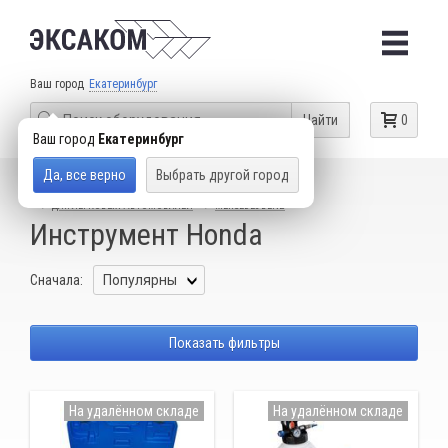
Ваш город
Екатеринбург
Найти
0
Ваш город
Екатеринбург
Да, все верно
Выбрать другой город
КАТАЛОГ ТОВАРОВ
СПЕЦИАЛЬНЫЙ ИНСТРУМЕНТ
ДЛЯ ЛЕГКОВЫХ АВТОМОБИЛЕЙ
MERCEDES-BENZ
Инструмент Honda
Сначала:
Показать фильтры
На удалённом складе
На удалённом складе